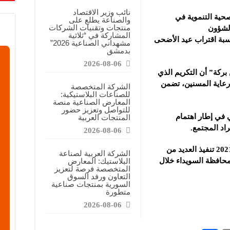
معارض التخصصية تبرز إمكانيات الصناعة المحلية وتدعم مرحلة إعادة الإعمار
نائب وزير الاقتصاد
حية التنموية في
والصناعة يطلع على
عرض منصة لتعزيز الشراكات ودعم الصناعات البلاستيكية السورية
منتجات وتقنيات الشركات
الشؤون
المشاركة في “ثلاثية
ن”: المعارض المتخصصة تساهم في دعم الصناعة السورية وتعزيز حضور المنتجات ال
سبة اقتراب عيد الأضحى
مشهداني الصناعية 2026”
بدمشق
2026-08-06
كة” أن التكريم الذي
رعاية المسنين، تضمن
الشركة المتخصصة
للصناعات البلاستيكية:
المعارض الصناعية منصة
للتواصل وتعزيز حضور
 في إطار اهتمام
المنتجات العربية
راد المجتمع.
2026-08-06
وسبق لمؤسسة مرساة التي أشهرت عام 2021 تنفيذ العديد من
الشركة العربية لصناعة
 محافظة السويداء خلال
البلاستيك: المعارض
المتخصصة فرصة لتعزيز
التعاون ورفد السوق
السورية بمنتجات صناعية
متطورة
2026-08-06