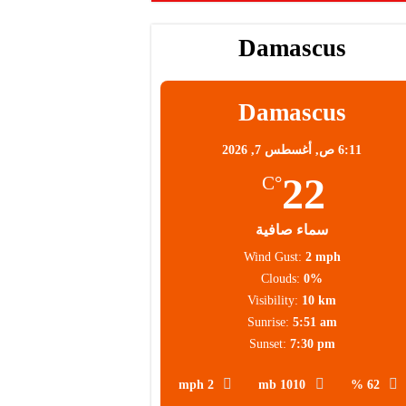
Damascus
محلية
Damascus
6:11 ص,
أغسطس 7, 2026
22
°C
سماء صافية
Wind Gust:
2 mph
Clouds:
0%
Visibility:
10 km
Sunrise:
5:51 am
Sunset:
7:30 pm
2 mph
1010 mb
62 %