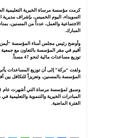
شركة “سوريا بلاست”: ال
كرمت مؤسسة مرساة الخيرية التعليمية الص
شركة “كاربوباتش”: الم
السويداء، اليوم الخميس، بإشراف مديرية 
شركة “جالكسي أوتوميش
الاجتماعية
والعمل، عدداً من المسنين، بمنا
المبارك.
وأوضح رئيس مجلس أمناء المؤسسة “أيمن بر
أقيم في مقر المؤسسة بالتعاون مع جمعية 
توزيع مساعدات مالية لنحو 47 مسناً.
ولفت “بركة” إلى أن توزيع المساعدات يأتي
المؤسسة بالمسنين، وتعزيزاً للتكافل بين أف
المبادرات الخيرية والتنموية والتعليمية في
الفترة الماضية.