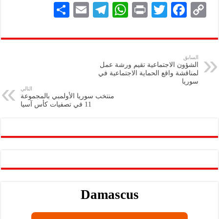
S
E
Te
W
P
T
F
C
h
m
le
h
ri
wi
ac
o
ar
ai
gr
at
nt
tt
eb
p
e
l
a
s
er
oo
y
السابق
الشؤون الاجتماعية تقيم ورشة عمل
m
A
k
Li
لمناقشة واقع الحماية الاجتماعية في
سوريا
p
n
التالي
منتخب سوريا الأولمبي بالمجموعة
p
k
11 في تصفيات كأس آسيا
Damascus