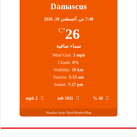
Damascus
7:40 ص,
أغسطس 10, 2026
26
°C
سماء صافية
Wind Gust:
3 mph
Clouds:
0%
Visibility:
10 km
Sunrise:
5:53 am
Sunset:
7:27 pm
2 mph
1011 mb
48 %
Weather from OpenWeatherMap