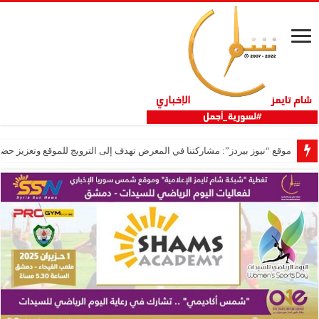
موقع “نيوز بيردز”: مشاركتنا في المعرض تهدف إلى الترويج للموقع وتعزيز حضو