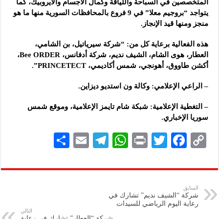
المتخصصين في السباحة واللياقة وكمال الأجسام والآيروبيك، كما
يتواجد “بروجيم معلا” في 9 فروع بالمحافظات السورية منها ما هو
منجز ومنها قيد الإنجاز.
هذه الفعالية برعاية كل من: “شركة سيرياتيل، بن الشامي،
العطار، هوى الشام، الشيف نديم، شركة أدفانس، Bee ORDER،
أكشن طاووق، أهونجي، شمس أكاديمي، PRINCETECT”.
– الراعي الإعلامي: وكالة ون استديو ديزاين.
– التغطية الإعلامية: شبكة شام تايمز الإعلامية، وموقع شمس
سوريا الإخباري.
S
E
Te
W
P
T
F
C
h
m
le
h
ri
wi
ac
o
ar
ai
gr
at
nt
tt
eb
p
e
l
a
s
er
oo
y
السابق
شركة “الشيف نديم” تشارك في
m
A
k
Li
رعاية اليوم الرياضي للسيدات
التالي
p
n
شركة “العطار” تشارك في رعاية