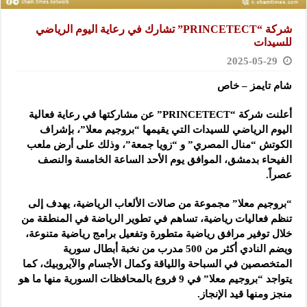
شركة “PRINCETECT” تشارك في رعاية اليوم الرياضي
للسيدات
2025-05-29
شام تايمز – خاص
أعلنت شركة “PRINCETECT” عن مشاركتها في رعاية فعالية
اليوم الرياضي للسيدات التي يقيمها “بروجيم معلا”، بإشراف
الكوتش “منال المصري” و “زويا جمعة”، وذلك على أرض ملعب
الفيحاء بدمشق، الموافق يوم الأحد الساعة الخامسة والنصف
عصراً.
“بروجيم معلا” مجموعة من صالات الألعاب الرياضية، يهدف إلى
تنظم فعاليات رياضية، تساهم في تطوير الرياضة في المنطقة من
خلال توفير مرافق رياضية متطورة وتفعيل برامج رياضية متنوعة،
ويضم النادي أكثر من 500 مدرب من نخبة أبطال سورية
المتخصصين في السباحة واللياقة وكمال الأجسام والآيروبيك، كما
يتواجد “بروجيم معلا” في 9 فروع بالمحافظات السورية منها ما هو
منجز ومنها قيد الإنجاز.