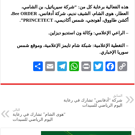
هذه الفعالية برعاية كل من: “شركة سيرياتيل، بن الشامي،
العطار، هوى الشام، الشيف نديم، شركة أدفانس، Bee ORDER،
أكشن طاووق، أهونجي، شمس أكاديمي، PRINCETECT”.
– الراعي الإعلامي: وكالة ون استديو ديزاين.
– التغطية الإعلامية: شبكة شام تايمز الإعلامية، وموقع شمس
سوريا الإخباري.
S
E
Te
W
P
T
F
C
h
m
le
h
ri
wi
ac
o
ar
ai
gr
at
nt
tt
eb
p
e
l
a
s
er
oo
y
السابق
شركة “أدفانس” تشارك في رعاية
m
A
k
Li
اليوم الرياضي للسيدات
التالي
p
n
“هوى الشام” تشارك في رعاية
اليوم الرياضي للسيدات
p
k