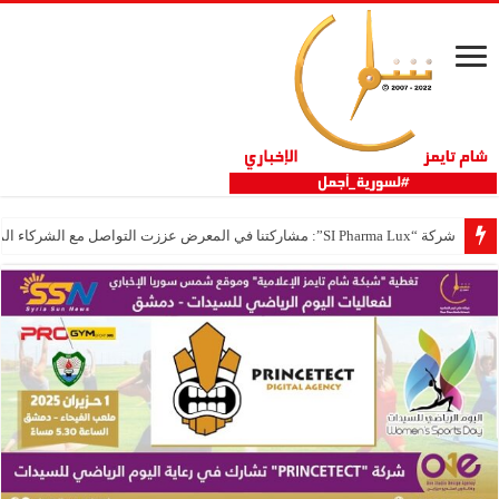
شركة “SI Pharma Lux”: مشاركتنا في المعرض عززت التواصل مع الشركاء المحليين والدوليين