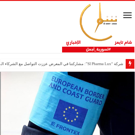
شركة “SI Pharma Lux”: مشاركتنا في المعرض عززت التواصل مع الشركاء المحليين والدوليين