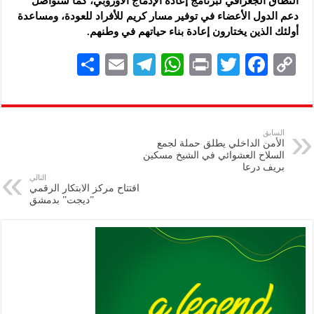
النطاق الجغرافي لبرنامج إعادة الإدماج الأوروبي، كما ستواصل
دعم الدول الأعضاء في توفير مسار كريم للأفراد للعودة، ومساعدة
أولئك الذين يختارون إعادة بناء حياتهم في وطنهم.
S
E
Te
W
P
T
F
C
h
m
le
h
ri
wi
ac
o
ar
ai
gr
at
nt
tt
eb
p
e
l
a
s
er
oo
y
السابق
الأمن الداخلي يطلق حملة لجمع
m
A
k
Li
السلاح العشوائي في الشيخ مسكين
بريف درعا
p
n
التالي
افتتاح مركز الابتكار الرقمي
p
k
‌‏”ديجت” بدمشق