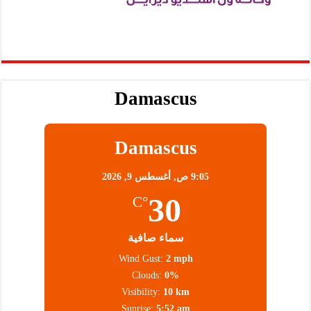
Damascus
Damascus
9:05 ص,
أغسطس 9, 2026
30
°C
سماء صافية
Wind Gust:
2 mph
Clouds:
0%
Visibility:
10 km
Sunrise:
5:52 am