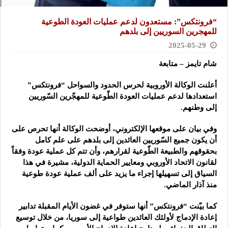
“فرونتكس”: مستعدون لدعم عمليات العودة الطوعية
للمهجرين السوريين إلى بلدهم
2025-05-29
شام تايمز – متابعة
أعلنت الوكالة الأوروبية لحرس الحدود والسواحل “فرونتكس”
استعدادها لدعم عمليات العودة الطّوعية للمهجّرين السّوريين
إلى
وطنهم.
وفي بيان على موقعها الإلكتروني، أوضحت الوكالة أنها تحرص على
أن يكون جميع السّوريين العائدين إلى بلدهم على علم كامل
بحقوقهم والطبيعة الطّوعية لقرارهم، وأن تتم كل عملية عودة وفقاً
لقانون الاتحاد الأوروبي ومعايير الحماية الدولية، مشيرة في هذا
السياق إلى تسهيلها إجراء ما يزيد على ألف عملية عودة طوعية
منذ آذار الماضي.
كما بيّنت “فرونتكس” أنها ستوفر في غضون الأيام المقبلة تدابير
إعادة الإدماج لأولئك العائدين طواعية إلى سوريا، من خلال توسيع