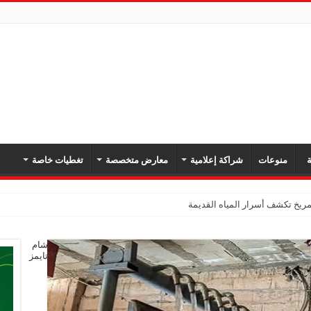
ة
منوعات
شراكة إعلامية
معارض متخصصة
تغطيات خاصة
يخ تكشف أسرار المياه القديمة
شام
تايمز