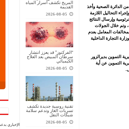
المريخ تكشف أسرار المياه
القديمة
 الدائرة الصحية وأخذ
جراء التحاليل اللازمة
2026-08-05
رثومية وإرسال النتائج
ة، وتم خلال الجولات
مخالفات المعامل بعدم
ارة التجارة الداخلية
“الفركتوز” قد يعزز انتشار
سرطان المبيض بعد العلاج
ة التموين بديرالزور
الكيميائي
رية التموين عن أية
2026-08-05
.
تقنية روسية جديدة تكشف
تسربات الغاز وتدعم سلامة
شبكات النقل
2026-08-05
الإخباري بدع