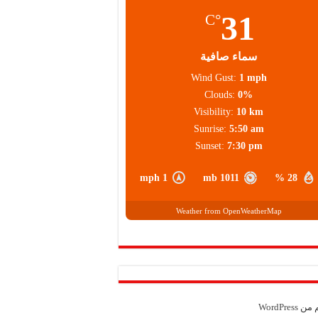
31
°C
سماء صافية
Wind Gust:
1 mph
Clouds:
0%
Visibility:
10 km
Sunrise:
5:50 am
Sunset:
7:30 pm
1 mph
1011 mb
28 %
Weather from OpenWeatherMap
م من
WordPress