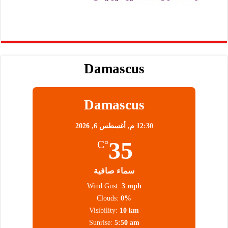
Damascus
Damascus
12:30 م,
أغسطس 6, 2026
35
°C
سماء صافية
Wind Gust:
3 mph
Clouds:
0%
Visibility:
10 km
Sunrise:
5:50 am