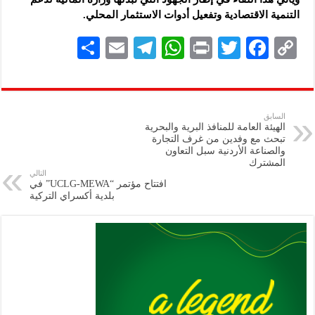
التنمية ‏الاقتصادية وتفعيل أدوات الاستثمار المحلي.‏
S
E
Te
W
P
T
F
C
h
m
le
h
ri
wi
ac
o
ar
ai
gr
at
nt
tt
eb
p
e
l
a
s
er
oo
y
السابق
الهيئة العامة للمنافذ البرية والبحرية
m
A
k
Li
تبحث مع وفدين من غرف التجارة
والصناعة الأردنية سبل التعاون
p
n
المشترك
التالي
p
k
افتتاح مؤتمر “UCLG-MEWA” في
بلدية أكسراي التركية