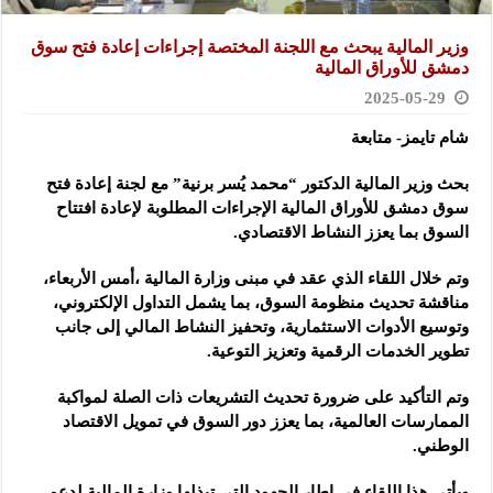
وزير المالية يبحث مع اللجنة المختصة إجراءات إعادة فتح سوق
دمشق للأوراق ‏المالية
2025-05-29
شام تايمز- متابعة
بحث وزير المالية الدكتور “محمد يُسر برنية” مع لجنة إعادة فتح
سوق دمشق ‏للأوراق المالية
الإجراءات المطلوبة لإعادة افتتاح
السوق بما يعزز النشاط ‏الاقتصادي.‏
وتم خلال اللقاء الذي عقد في مبنى وزارة المالية ،أمس الأربعاء،
مناقشة تحديث ‏منظومة السوق، بما يشمل التداول الإلكتروني،
وتوسيع الأدوات الاستثمارية، ‏وتحفيز النشاط المالي إلى جانب
تطوير الخدمات الرقمية وتعزيز التوعية.‏
وتم التأكيد على ضرورة تحديث التشريعات ذات الصلة لمواكبة
الممارسات ‏العالمية، بما يعزز دور السوق في تمويل الاقتصاد
الوطني.‏
ويأتي هذا اللقاء في إطار الجهود التي تبذلها وزارة المالية لدعم