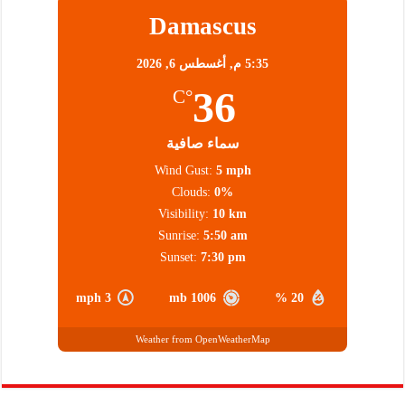
Damascus
5:35 م,
أغسطس 6, 2026
36
°C
سماء صافية
Wind Gust:
5 mph
Clouds:
0%
Visibility:
10 km
Sunrise:
5:50 am
Sunset:
7:30 pm
3 mph
1006 mb
20 %
Weather from OpenWeatherMap