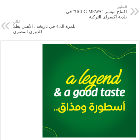
e
l
a
s
er
oo
y
السابق
افتتاح مؤتمر “UCLG-MEWA” في
m
A
k
Li
بلدية أكسراي التركية
التالي
p
n
للمرة الـ45 في تاريخه.. الأهلي بطلاً
للدوري المصري
p
k