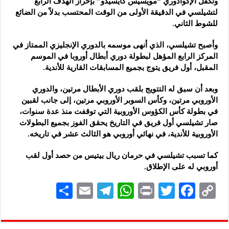
وتكفل الإكوادوري “مويسيس كايسيدو” بإحراز الهدف الرابع
لتشيلسي في الدقيقة الأولى من الوقت المحتسب بدلاً من الضائع
للشوط الثاني.
وأصبح تشيلسي، الذي أنهى موسمه بالدوري الإنجليزي الممتاز في
المركز الرابع المؤهل لبطولة دوري أبطال أوروبا في الموسم
المقبل، أول فريق يتوج بجميع المسابقات القارية للأندية.
وبعد أن سبق له التتويج بلقب دوري الأبطال مرتين، والدوري
الأوروبي مرتين، وكأس السوبر الأوروبي مرتين، إلى جانب لقبين
في بطولة كأس الكؤوس الأوروبية التي توقفت منذ عدة سنوات،
صار تشيلسي أول فريق في التاريخ يحقق الفوز بجميع البطولات
الأوروبية للأندية، في نهائي أوروبي هو الثالث عشر في تاريخه.
كما تسبب تشيلسي في حرمان ريال بيتيس من حصد أول لقب
أوروبي له على الإطلاق.
S
E
Te
W
P
T
F
C
h
m
le
h
ri
wi
ac
o
ar
ai
gr
at
nt
tt
eb
p