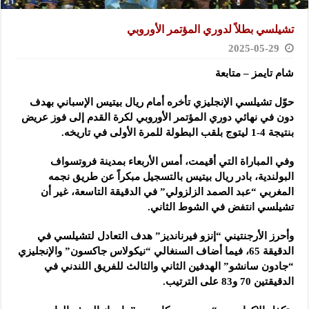
تشيلسي بطلاً لدوري المؤتمر الأوروبي
2025-05-29
شام تايمز – متابعة
حوّل تشيلسي الإنجليزي تأخره أمام ريال بيتيس الإسباني بهدف
دون في نهائي دوري المؤتمر الأوروبي لكرة القدم إلى فوز عريض
بنتيجة 4-1 ليتوج بلقب البطولة للمرة الأولى في تاريخه.
وفي المباراة التي أقيمت، أمس الأربعاء بمدينة فروتسواف
البولندية، بادر ريال بيتيس بالتسجيل مبكراً عن طريق نجمه
المغربي “عبد الصمد الزلزولي” في الدقيقة التاسعة، غير أن
تشيلسي انتفض في الشوط الثاني.
وأحرز الأرجنتيني “إنزو فيرنانديز” هدف التعادل لتشيلسي في
الدقيقة 65، فيما أضاف السنغالي “نيكولاس جاكسون” والإنجليزي
“جادون سانشو” الهدفين الثاني والثالث للفريق اللندني في
الدقيقتين 70 و83 على الترتيب.