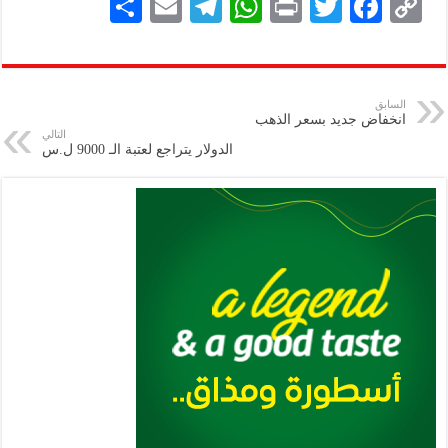
S
E
Te
W
P
T
F
C
h
m
le
h
ri
wi
ac
o
ar
ai
gr
at
nt
tt
eb
p
e
l
a
s
er
oo
y
السابق
انخفاض جديد بسعر الذهب
m
A
k
Li
التالي
الدولار يتراجع لعتبة الـ 9000 ل.س
p
n
p
k