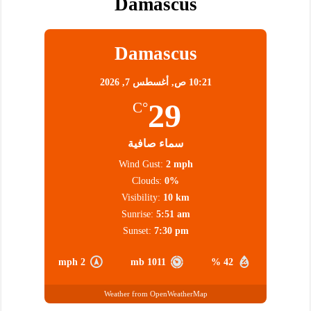
Damascus
Damascus
10:21 ص,
أغسطس 7, 2026
29
°C
سماء صافية
Wind Gust:
2 mph
Clouds:
0%
Visibility:
10 km
Sunrise:
5:51 am
Sunset:
7:30 pm
2 mph
1011 mb
42 %
Weather from OpenWeatherMap