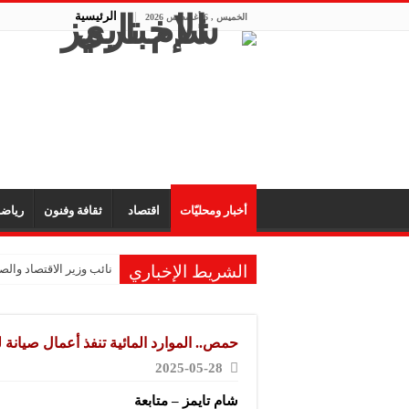
الرئيسية
الخميس , 6 أغسطس 2026
أخبار ومحليّات
اقتصاد
ثقافة وفنون
رياض
الشريط الإخباري
نائب وزير الاقتصاد والصن
حمص.. الموارد المائية تنفذ أعمال صيانة
2025-05-28
شام تايمز – متابعة