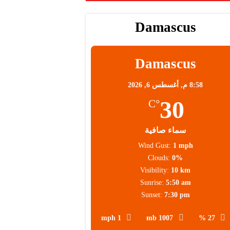
Damascus
Damascus
8:58 م,
أغسطس 6, 2026
30
°C
سماء صافية
Wind Gust:
1 mph
Clouds:
0%
Visibility:
10 km
Sunrise:
5:50 am
Sunset:
7:30 pm
1 mph
1007 mb
27 %