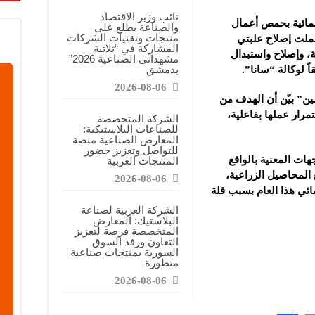
نائب وزير الاقتصاد
لمائية بحمص أعمال
والصناعة يطلع على
منتجات وتقنيات الشركات
ملت إصلاح علبتي
المشاركة في “ثلاثية
، وإصلاح واستبدال
مشهداني الصناعية 2026”
بدمشق
 لوكالة “سانا”.
2026-08-06
ين” بيّن أن الهدف من
رار عملها بفاعلية،
الشركة المتخصصة
للصناعات البلاستيكية:
المعارض الصناعية منصة
للتواصل وتعزيز حضور
ات المعنية بالواقع
المنتجات العربية
 المحاصيل الزراعية،
2026-08-06
ائي هذا العام بسبب قلة
الشركة العربية لصناعة
البلاستيك: المعارض
المتخصصة فرصة لتعزيز
التعاون ورفد السوق
السورية بمنتجات صناعية
متطورة
2026-08-06