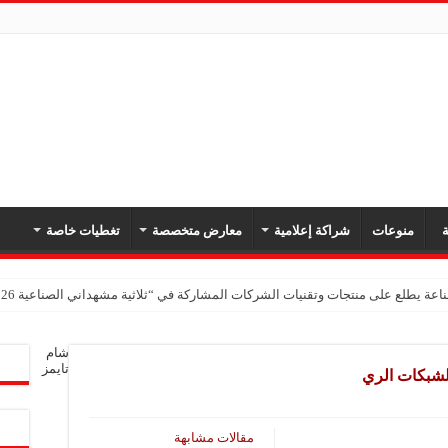
ة
منوعات
شراكة إعلامية
معارض متخصصة
تغطيات خاصة
اعة يطلع على منتجات وتقنيات الشركات المشاركة في “ثلاثية مشهداني الصناعية 2026” بدمشق
شام
تايمز
 لشبكات الري
مقالات مشابهة