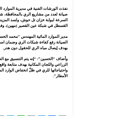
نفذت الورشات الفنية في مديرية الموارد ا
صيانة لعدد من مشاريع الري بالمحافظة، ش
السرعة لبوابة خزان تل حوش، ولسد المزينة
القسطل في شبكة عين القصير (مهين)، وفقاً
مدير الموارد المائية المهندس “محمد الحس
الصيانة رفع كفاءة شبكات الري وضمان استم
بهدف إيصال مياه الري للحقول دون هدر.
وأضاف “الحسين”: “إنه يتم التنسيق مع الجه
الزراعي واللجان المكانية بهدف متابعة واقع
واحتياجاتها للري في ظلّ انخفاض الوارد الم
الأمطار”.