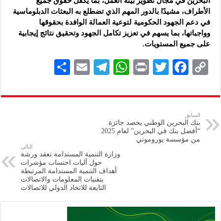
البحرين في مجال تطوير بيئة العمل، بما يكفل حقوق جميع
الأطراف، مشيدًا بالدور المهم الذي تضطلع به البعثات الدبلوماسية
في دعم الجهود الحكومية لتوعية العمالة الوافدة بحقوقها
وواجباتها، بما يسهم في تعزيز تكامل الجهود وتحقيق نتائج إيجابية
على جميع المستويات.
S
E
Te
W
P
T
F
C
h
m
le
h
ri
wi
ac
o
ar
ai
gr
at
nt
tt
eb
p
e
l
a
s
er
oo
y
السابق
بنك البحرين الوطني يحصد جائزة
m
A
k
Li
“أفضل بنك في البحرين” لعام 2025
من مؤسسة يوروموني
p
n
التالي
وزارة التنمية المستدامة تعقد ورشة
p
k
حول آليات احتساب مؤشرات
أهداف التنمية المستدامة المرتبطة
بتقنيات المعلومات والاتصالات
التابعة للاتحاد الدولي للاتصالات‎