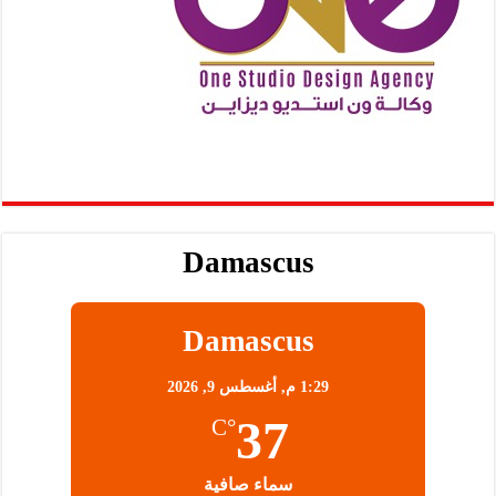
Damascus
Damascus
1:29 م,
أغسطس 9, 2026
37
°C
سماء صافية