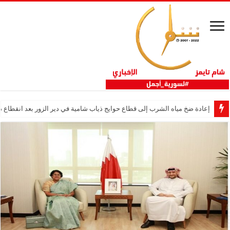
إعادة ضخ مياه الشرب إلى قطاع حوايج ذياب شامية في دير الزور بعد انقطاع دام 12 عا