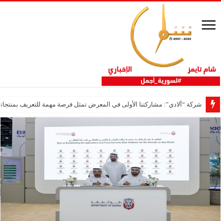
شركة “ألادي”: مشاركتنا الأولى في المعرض تمثل فرصة مهمة للتعريف بمنتجاتنا