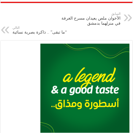
ar
ai
gr
at
nt
tt
eb
p
e
l
a
s
er
oo
y
السابق
الأخوان ملص يعيدان مسرح الغرفة
m
A
k
Li
في منزلهما بدمشق
التالي
p
n
“ما تبقى” .. ذاكرة بصرية نسائية
p
k