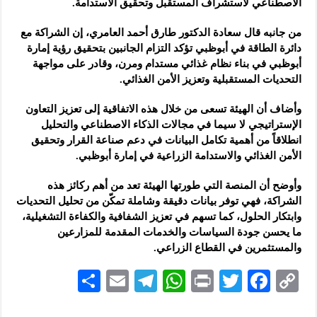
الاصطناعي لاستشراف المستقبل وتحقيق الاستدامة.
من جانبه قال سعادة الدكتور طارق أحمد العامري، إن الشراكة مع
دائرة الطاقة في أبوظبي تؤكد التزام الجانبين بتحقيق رؤية إمارة
أبوظبي في بناء نظام غذائي مستدام ومرن، وقادر على مواجهة
التحديات المستقبلية وتعزيز الأمن الغذائي.
وأضاف أن الهيئة تسعى من خلال هذه الاتفاقية إلى تعزيز التعاون
الإستراتيجي لا سيما في مجالات الذكاء الاصطناعي والتحليل
انطلاقاً من أهمية تكامل البيانات في دعم صناعة القرار وتحقيق
الأمن الغذائي والاستدامة الزراعية في إمارة أبوظبي.
وأوضح أن المنصة التي طورتها الهيئة تعد من أهم ركائز هذه
الشراكة، فهي توفر بيانات دقيقة وشاملة تمكّن من تحليل التحديات
وابتكار الحلول، كما تسهم في تعزيز الشفافية والكفاءة التشغيلية،
ما يحسن جودة السياسات والخدمات المقدمة للمزارعين
والمستثمرين في القطاع الزراعي.
S
E
Te
W
P
T
F
C
h
m
le
h
ri
wi
ac
o