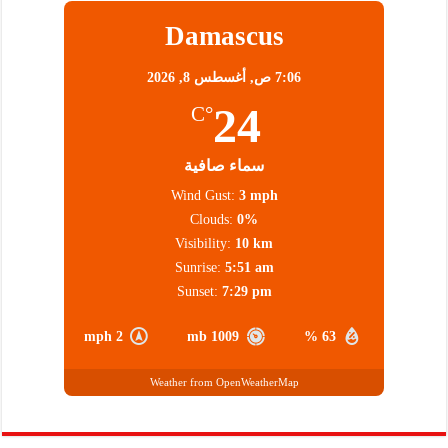
Damascus
7:06 ص,
أغسطس 8, 2026
24
°C
سماء صافية
Wind Gust:
3 mph
Clouds:
0%
Visibility:
10 km
Sunrise:
5:51 am
Sunset:
7:29 pm
2 mph
1009 mb
63 %
Weather from OpenWeatherMap