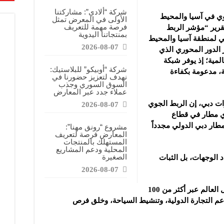
شركة “ألادي”: مشاركتنا
وي في آسيا والمحيط
الأولى في المعرض تمثل
فرصة مهمة للتعريف
سط لعام 2024، وفقًا لتقرير “مؤشر الربط
بمنتجاتنا اليدوية
 لمنطقة آسيا والمحيط
2026-08-07
 الدور المحوري الذي
لمية؛ إذ يوفر شبكة
شركة “أوبيكو” للبلاستيك:
، مدعومة بكفاءة
نهدف لتعزيز حضورنا في
السوق السوري وجذب
عملاء جدد عبر المعارض
ات دبي، إن الربط الجوي
2026-08-07
أي مطار في قطاع
طار دبي الدولي مجدداً
مشروع “رونق مهنا”:
المعارض فرصة لتعريف
المستهلك بالمنتجات
المحلية ودعم المشاريع
الصغيرة
الوجهات، بل الثبات
2026-08-07
ويخدم المطار حالياً، أكثر من 265 وجهة حول العالم عبر أكثر من 100
عم التجارة الدولية، وتنشيط السياحة، وخلق فرص