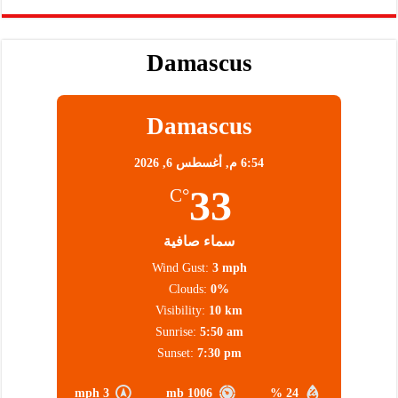
Damascus
Damascus
6:54 م,
أغسطس 6, 2026
33
°C
سماء صافية
Wind Gust:
3 mph
Clouds:
0%
Visibility:
10 km
Sunrise:
5:50 am
Sunset:
7:30 pm
3 mph
1006 mb
24 %