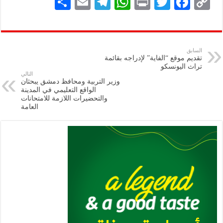
S
E
Te
W
P
T
F
C
h
m
le
h
ri
wi
ac
o
ar
ai
gr
at
nt
tt
eb
p
e
l
a
s
er
oo
y
السابق
تقديم موقع “الفاية” لإدراجه بقائمة
m
A
k
Li
تراث اليونسكو
التالي
p
n
وزير التربية ومحافظ دمشق يبحثان
الواقع التعليمي في المدينة
p
k
والتحضيرات اللازمة للامتحانات
العامة