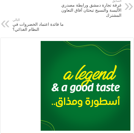
e
l
a
s
er
oo
y
السابق
غرفة تجارة دمشق ورابطة مصدري
m
A
k
Li
الألبسة والنسيج تبحثان آفاق التعاون
المشترك
p
n
التالي
ما فائدة اعتماد الخضروات في
p
k
النظام الغذائي؟