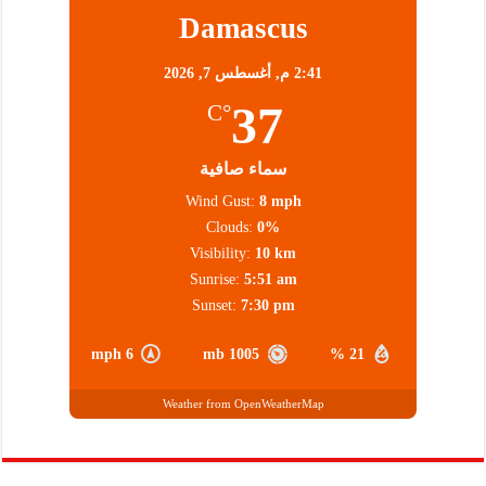
Damascus
2:41 م,
أغسطس 7, 2026
37
°C
سماء صافية
Wind Gust:
8 mph
Clouds:
0%
Visibility:
10 km
Sunrise:
5:51 am
Sunset:
7:30 pm
6 mph
1005 mb
21 %
Weather from OpenWeatherMap