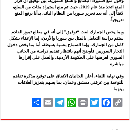
وحول منع استيراد البضائع والسلع السورية، بيّن توفيق أن قرار
المنع اتخذ منذ عام 2019، حيث تم منع استيراد مئات من السلع،
لافتاً إلى أنه بعد تحرير سوريا من النظام البائد، بدأنا برفع المنع
تدريجياً.
وبما يخص الجمارك لفت “توفيق” إلى أنه في مطلع تموز القادم
ستتم دراسة التعامل بالمثل بين سوريا والأردن، إما الإعفاء بشكل
كامل من الجمارك، وإما السماح بنسبة بسيطة، أما بما يخص دخول
التجار السوريين فأوضح أنهم بانتظار تقديم دراسة من الجانب
السوري لعرضها على الحكومة الأردنية، والعمل على إقرارها
مباشرة.
وفي نهاية اللقاء، أعلن الجانبان الاتفاق على توقيع مذكرة تفاهم
للتوءمة بين غرفتي دمشق وعمان، بما يسهم بتعزيز العلاقات
بينهما.
S
E
Te
W
P
T
F
C
h
m
le
h
ri
wi
ac
o
ar
ai
gr
at
nt
tt
eb
p