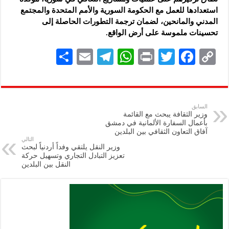
استعدادها للعمل مع الحكومة السورية والأمم المتحدة والمجتمع
المدني والمانحين، لضمان ترجمة التطورات الحاصلة إلى
تحسينات ملموسة على أرض الواقع.
S
E
Te
W
P
T
F
C
h
m
le
h
ri
wi
ac
o
ar
ai
gr
at
nt
tt
eb
p
e
l
a
s
er
oo
y
السابق
وزير الثقافة يبحث مع القائمة
m
A
k
Li
بأعمال السفارة الألمانية في دمشق
آفاق التعاون الثقافي بين البلدين
p
n
التالي
وزير النقل يلتقي وفداً أردنياً لبحث
p
k
تعزيز التبادل التجاري وتسهيل حركة
النقل بين البلدين