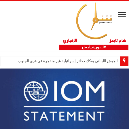
الجيش اللبناني يفكك ذخائر إسرائيلية غير منفجرة في قرى الجنوب