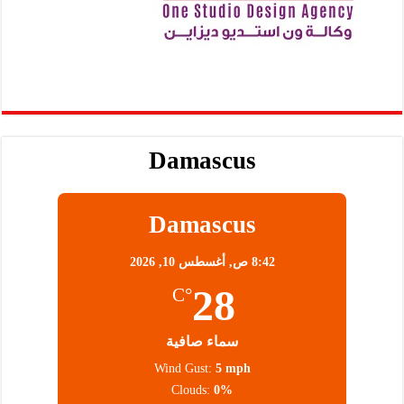
Damascus
Damascus
8:42 ص,
أغسطس 10, 2026
28
°C
سماء صافية
Wind Gust:
5 mph
Clouds:
0%