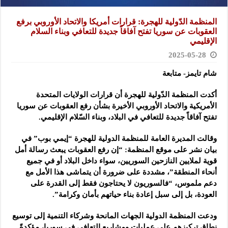
المنظمة الدّولية للهجرة: قرارات أمريكا والاتحاد الأوروبي برفع
العقوبات عن سوريا تفتح آفاقاً جديدة للتعافي وبناء السلام
الإقليمي
2025-05-28
شام تايمز- متابعة
أكدت المنظمة الدّولية للهجرة أن قرارات الولايات المتحدة
الأمريكية والاتحاد الأوروبي الأخيرة بشأن رفع العقوبات عن سوريا
تفتح
آفاقاً جديدة للتعافي في البلاد، وبناء السّلام الإقليمي.
وقالت المديرة العامة للمنظمة الدولية للهجرة “إيمي بوب” في
بيان نشر على موقع المنظمة: “إن رفع العقوبات يبعث رسالة أمل
قوية لملايين النازحين السوريين، سواء داخل البلاد أو في جميع
أنحاء المنطقة”، مشددة على ضرورة أن يتماشى هذا الأمل مع
دعم ملموس، “فالسوريون لا يحتاجون فقط إلى القدرة على
العودة، بل إلى سبل إعادة بناء حياتهم بأمان وكرامة”.
ودعت المنظمة الدولية الجهات المانحة وشركاء التنمية إلى توسيع
نطاق تركيزهم على عمليات ومشاريع التعافي في سوريا، مؤكدةً