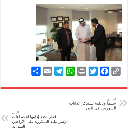
S
E
Te
W
P
T
F
C
h
m
le
h
ri
wi
ac
o
ar
ai
gr
at
nt
tt
eb
p
e
l
a
s
er
oo
y
السابق
سينما وثائقية تستذكر عذابات
m
A
k
Li
السوريين في لندن
التالي
p
n
قطر تجدد إدانتها للاعتداءات
الإسرائيلية المتكررة على الأراضي
p
k
السورية