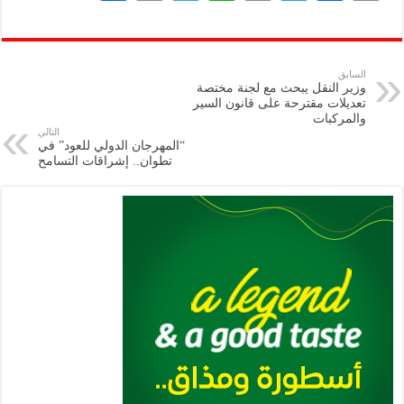
h
m
le
h
ri
wi
ac
o
ar
ai
gr
at
nt
tt
eb
p
e
l
a
s
er
oo
y
السابق
وزير النقل يبحث مع لجنة مختصة
m
A
k
Li
تعديلات مقترحة على قانون السير
والمركبات
p
n
التالي
“المهرجان الدولي للعود” في
p
k
تطوان.. إشراقات التسامح