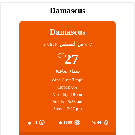
Damascus
Damascus
7:57 ص,
أغسطس 10, 2026
27
°C
سماء صافية
Wind Gust:
3 mph
Clouds:
0%
Visibility:
10 km
Sunrise:
5:53 am
Sunset:
7:27 pm
3 mph
1009 mb
44 %