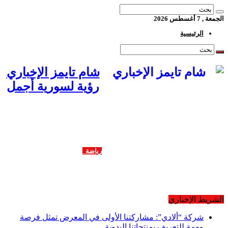
الجمعة , 7 أغسطس 2026
الرئيسية
شام تايمز الإخباري
رؤية لسورية أجمل
أخبار ومحليّات
اقتصاد
ثقافة وفنون
رياضة
منوعات
شراكة إعلامية
معارض متخصصة
تغطيات خاصة
الشريط الإخباري
شركة “ألادي”: مشاركتنا الأولى في المعرض تمثل فرصة
مهمة للتعريف بمنتجاتنا اليدوية