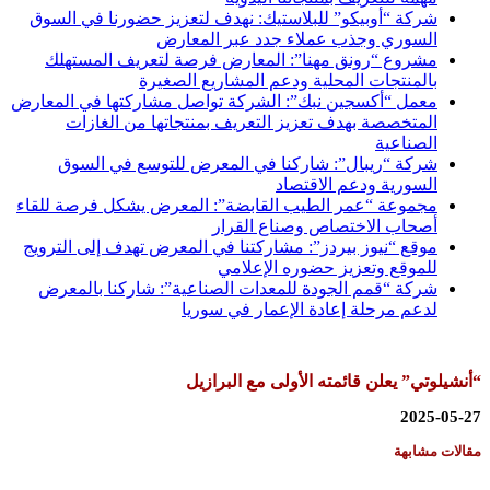
شركة “أوبيكو” للبلاستيك: نهدف لتعزيز حضورنا في السوق
السوري وجذب عملاء جدد عبر المعارض
مشروع “رونق مهنا”: المعارض فرصة لتعريف المستهلك
بالمنتجات المحلية ودعم المشاريع الصغيرة
معمل “أكسجين نبك”: الشركة تواصل مشاركتها في المعارض
المتخصصة بهدف تعزيز التعريف بمنتجاتها من الغازات
الصناعية
شركة “ريبال”: شاركنا في المعرض للتوسع في السوق
السورية ودعم الاقتصاد
مجموعة “عمر الطيب القابضة”: المعرض يشكل فرصة للقاء
أصحاب الاختصاص وصناع القرار
موقع “نيوز بيردز”: مشاركتنا في المعرض تهدف إلى الترويج
للموقع وتعزيز حضوره الإعلامي
شركة “قمم الجودة للمعدات الصناعية”: شاركنا بالمعرض
لدعم مرحلة إعادة الإعمار في سوريا
“أنشيلوتي” يعلن قائمته الأولى مع البرازيل
2025-05-27
مقالات مشابهة