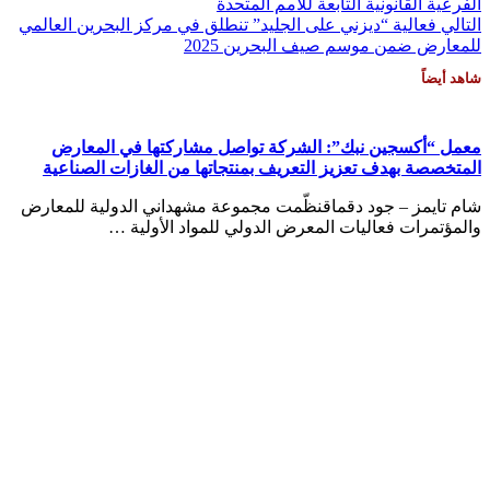
الفرعية القانونية التابعة للأمم المتحدة
التالي
فعالية “ديزني على الجليد” تنطلق في مركز البحرين العالمي
للمعارض ضمن موسم صيف البحرين 2025
شاهد أيضاً
معمل “أكسجين نبك”: الشركة تواصل مشاركتها في المعارض
المتخصصة بهدف تعزيز التعريف بمنتجاتها من الغازات الصناعية
شام تايمز – جود دقماقنظّمت مجموعة مشهداني الدولية للمعارض
والمؤتمرات فعاليات المعرض الدولي للمواد الأولية …
Damascus
Damascus
7:42 م,
أغسطس 7, 2026