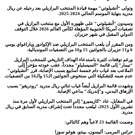
وتولى “أنشيلوتي” مهمة قيادة المنتخب البرازيلي بعد رحيله عن ريال
مدريد بنهاية الموسم الحالي 2024-2025.
وسيدون “أنشيلوتي” على ظهوره الأول مع منتخب البرازيل في
تصفيات أمريكا الجنوبية المؤهلة لكأس العالم 2026 خلال التوقف
الدولي المقبل في شهر حزيران.
ومن المقرر أن يلعب المنتخب البرازيلي ضد الإكوادور وباراغواي يومي
6 و11 حزيران بالجولتين 15 و16 من التصفيات المونديالية.
ورغم توقعات كثيرة باستدعاء الهداف التاريخي للمنتخب البرازيل
“نيمار” إلى قائمة “السيسلياو” مجدداً، عقب عودته مؤخراً إلى
الملاعب بعد غياب دام خمسة أسابيع بسبب الإصابة، قرر “أنشيلوتي”
عدم ضمه للتشكيلة التي ستخوض الجولتين الـ15 والـ16 من التصفيات.
وشهدت قائمة البرازيل أيضاً غياب ثنائي ريال مدريد “رودريغو” بسبب
الإرهاق البدني، و”إندريك” بداعي الإصابة.
في المقابل، عاد “كازيميرو” إلى المنتخب البرازيلي لأول مرة منذ
تشرين الأول 2023، ليلعب مجدداً تحت إشراف مدربه السابق في ريال
مدريد.
وضمت القائمة 23 لاعباً وهم كالتالي:
حراس المرمى: أليسون، بينتو، هوغو سوزا