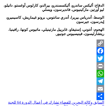
الدفاع: أليكس ساندرو، أليكسسندرو، بيرالدو، كارلوس أوغستو، دانيلو،
ليو أورتيز، ماركينيوس، فانديرسون، ويسلي
الوسط: أندرياس بيريرا، أندري سانتوس، برونو غيماريش، كاسيميرو،
إيدرسون، جيرسون
الهجوم: أنتوني، إستيفاو، غابرييل مارتينيلي، ماتيوس كونها، رافينيا،
ريتشارليسون، فينيسيوس جونيور.
Copy
Facebook
Link
Twitter
Print
WhatsApp
Telegram
Email
السابق
وكالة البحرين للفضاء تشارك في أعمال الدورة 64 للجنة
Share