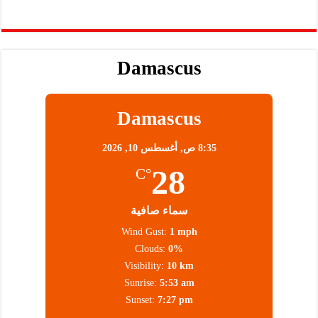
Damascus
Damascus
8:35 ص,
أغسطس 10, 2026
28
°C
سماء صافية
Wind Gust:
1 mph
Clouds:
0%
Visibility:
10 km
Sunrise:
5:53 am
Sunset:
7:27 pm