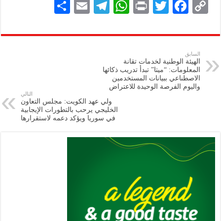
S
E
Te
W
P
T
F
C
h
m
le
h
ri
wi
ac
o
ar
ai
gr
at
nt
tt
eb
p
e
l
a
s
er
oo
y
السابق
الهيئة الوطنية لخدمات تقانة
m
A
k
Li
المعلومات: “ميتا” تبدأ تدريب ذكائها
الاصطناعي ببيانات المستخدمين
p
n
واليوم الفرصة الوحيدة للاعتراض
التالي
p
k
ولي عهد الكويت: مجلس التعاون
الخليجي يرحب بالتطورات الإيجابية
في سوريا ويؤكد دعمه لاستقرارها