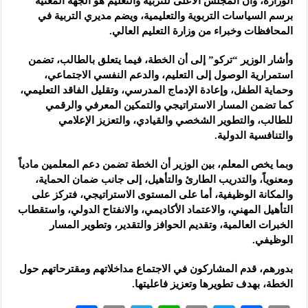
الوزارة، وأن المجلس الأعلى للتربية والتعليم هو الجهة المعنية
برسم السياسات التربوية والتعليمية، ويضم مديري التربية في
المحافظات وخبراء من وزارة التعليم العالي.
وأشار الوزير “تركو” إلى أن الخطة، فيما يتعلق بالطالب، تضمن
استمرارية الوصول إلى التعليم، والدعم النفسي الاجتماعي،
وحماية الطفل، وإعادة الإدماج المدرسي، وتقليل الفاقد التعليمي،
كما تضمن المسار الاستراتيجي والتمكين المعرفي والرقمي
للطالب، والتطوير الشخصي والقيادي، والتعزيز الإعلامي
والتنافسية الدولية.
وبما يخص المعلم، بين الوزير أن الخطة تضمن دعم المعلمين مادياً
ومعنوياً، والتدريب الطارئ والتأهيل، إلى جانب ضمان الحماية،
والمكانة الوظيفية، أما على المستوى الاستراتيجي، فتركز على
التأهيل المهني، والاعتماد الأكاديمي، والانفتاح الدولي، واستقطاب
الخبرات العالمية، وتقديم الحوافز والتقدير، وتطوير المسار
الوظيفي.
بدورهم، قدم المشاركون في الاجتماع مداخلاتهم ومقترحاتهم حول
الخطة، بهدف تطويرها وتعزيز فاعليتها.