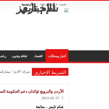
الرئيسية
السبت , 8 أغسطس 2026
أخبار ومحليّات
اقتصاد
ثقافة وفنون
رياض
الشريط الإخباري
شركة “ألادي”: مشاركتنا
شركة “أوبيكو” للبلاست
مشروع “رونق مهنا”: ال
الأردن والنرويج تؤكدان دعم الحكومة السور
معمل “أكسجين نبك”: ال
2025-05-27
شركة “ريبال”: شاركنا 
شام تايمز – متابعة