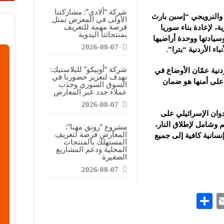
قابضة”: المعرض يشكل فرصة للقاء أصحاب الاختصاص وصناع القرار
شركة “ألادي”: مشاركتنا
 والنرويجي “إسبن بارث
الأولى في المعرض تمثل
ركتنا في المعرض تهدف إلى الترويج للموقع وتعزيز حضوره الإعلامي
فرصة مهمة للتعريف
ة،
لإعادة بناء سوريا
بمنتجاتنا اليدوية
دات الصناعية”: شاركنا بالمعرض لدعم مرحلة إعادة الإعمار في سوريا
يادتها ووحدة أراضيها
2026-08-07
اء الأردنية “بترا”.
شركة “أوبيكو” للبلاستيك:
نية عمّان الأوضاع في
نهدف لتعزيز حضورنا في
على أمنها هو ضمان
السوق السوري وجذب
عملاء جدد عبر المعارض
2026-08-07
دوان الإسرائيلي على
وشامل لإطلاق النار،
مشروع “رونق مهنا”:
المعارض فرصة لتعريف
سانية كافية إلى جميع
المستهلك بالمنتجات
المحلية ودعم المشاريع
الصغيرة
2026-08-07
S
E
h
m