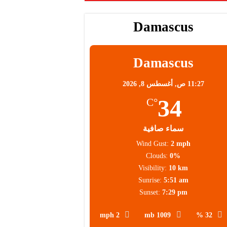
Damascus
Damascus
11:27 ص,
أغسطس 8, 2026
34
°C
سماء صافية
Wind Gust:
2 mph
Clouds:
0%
Visibility:
10 km
Sunrise:
5:51 am
Sunset:
7:29 pm
2 mph
1009 mb
32 %