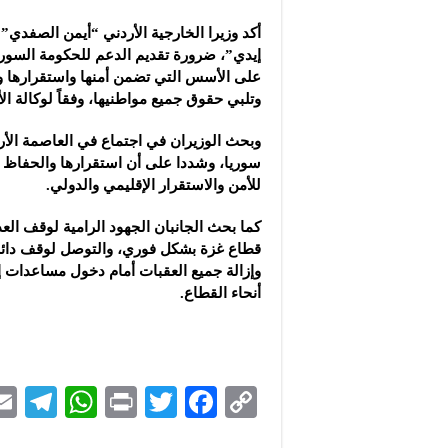
مجموعة “عمر الطيب ال
أكد وزيرا الخارجية الأردني “أيمن الصفدي”
موقع “نيوز بيردز”: مشا
إيدي”، ضرورة تقديم الدعم للحكومة السوري
شركة “قمم الجودة للمع
على الأسس التي تضمن أمنها واستقرارها وس
وتلبي حقوق جميع مواطنيها، وفقاً لوكالة الأنب
وبحث الوزيران في اجتماع في العاصمة الأرد
سوريا، وشددا على أن استقرارها والحفاظ 
للأمن والاستقرار الإقليمي والدولي.
كما بحث الجانبان الجهود الرامية لوقف الع
قطاع غزة بشكل فوري، والتوصل لوقف دائم 
وإزالة جميع العقبات أمام دخول مساعدات إن
أنحاء القطاع.
Te
W
P
T
F
C
le
h
ri
wi
ac
o