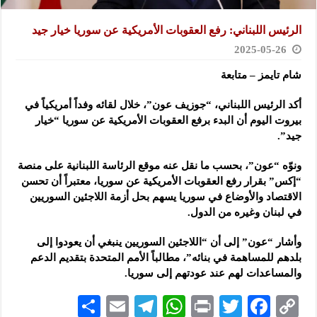
الرئيس اللبناني: رفع العقوبات الأمريكية عن سوريا خيار جيد
2025-05-26
شام تايمز – متابعة
أكد الرئيس اللبناني، “جوزيف عون”، خلال لقائه وفداً أمريكياً في
بيروت اليوم أن البدء برفع العقوبات الأمريكية
عن سوريا “خيار
جيد”.
ونوّه “عون”، بحسب ما نقل عنه موقع الرئاسة اللبنانية على منصة
“إكس” بقرار رفع العقوبات الأمريكية عن سوريا، معتبراً أن تحسن
الاقتصاد والأوضاع في سوريا يسهم بحل أزمة اللاجئين السوريين
في لبنان وغيره من الدول.
وأشار “عون” إلى أن “اللاجئين السوريين ينبغي أن يعودوا إلى
بلدهم للمساهمة في بنائه”، مطالباً الأمم المتحدة بتقديم الدعم
والمساعدات لهم عند عودتهم إلى سوريا.
S
E
Te
W
P
T
F
C