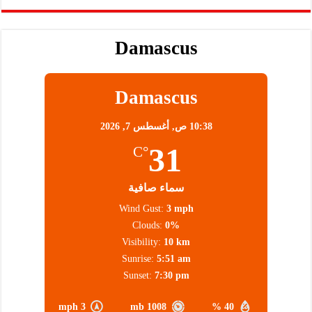
Damascus
Damascus
10:38 ص,
أغسطس 7, 2026
31
°C
سماء صافية
Wind Gust:
3 mph
Clouds:
0%
Visibility:
10 km
Sunrise:
5:51 am
Sunset:
7:30 pm
3 mph
1008 mb
40 %