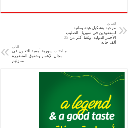
h
m
le
h
ri
wi
ac
o
ar
ai
gr
at
nt
tt
eb
p
e
l
a
s
er
oo
y
السابق
مرحبة بتشكيل هيئة وطنية
m
A
k
Li
للمفقودين في سوريا.. الصليب
الأحمر الدولية: وثقنا أكثر من 35
p
n
ألف حالة
التالي
p
k
مباحثات سورية أممية للتعاون في
مجال الإعمار وحقوق المتضررة
منازلهم