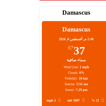
 عالية
 العملاء
Damascus
Damascus
2:40 م,
أغسطس 8, 2026
37
°C
سماء صافية
Wind Gust:
2 mph
Clouds:
0%
Visibility:
10 km
Sunrise:
5:51 am
Sunset:
7:29 pm
2 mph
1007 mb
21 %