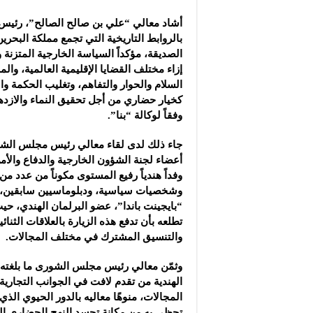
مجموعة “العملاق” الصن
أشاد معالي “علي بن صالح الصالح”، رئي
شركة “دلجين قلب الحيا
بالروابط التاريخية التي تجمع مملكة البحرين
الجمعية الكيميائية السو
الصديقة، مؤكداً السياسة الخارجية المتزنة و
إزاء مختلف القضايا الإقليمية العالمية، وال
السلام والحوار والتفاهم، وتغليب الحكمة وا
كخيار حضاري من أجل تحقيق النماء والازده
وفقاً لوكالة “بنا”.
جاء ذلك لدى لقاء معالي رئيس مجلس الش
أعضاء لجنة الشؤون الخارجية والدفاع والأ
وفداً هندياً رفيع المستوى مكوناً من عدد من
وشخصيات سياسية، ودبلوماسيين سابقين، 
“بايجينت باندا”، عضو البرلمان الهندي، ح
تطلعه بأن تدفع هذه الزيارة بالعلاقات الثنائ
والتنسيق المشترك في مختلف المجالات.
وثمّن معالي رئيس مجلس الشورى ما بلغته ال
الهندية من تقدم لافت في الجوانب التجارية 
المجالات، منوهًا معاليه بالدور الحيوي الذ
تحظى به من مكانة تجسد النهج الحضاري الر