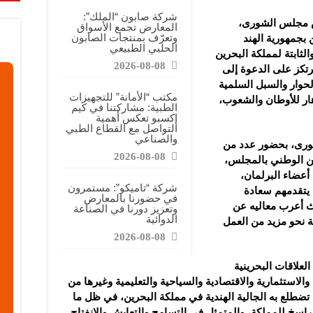
اعية: نسعى لتعزيز حضور منتجاتنا في السوق السورية وتقديم منتجات ذات قيمة وجودة
شركة صابون “الملك”:
س مجلس الشورى،
المعارض تجمع الأسواق
ة”: معرض كيم إكسبو فرصة للتعريف بالمنتجات الطبيعية والوصول إلى شريحة أوسع من
وتعرّف بمنتجات الصابون
 بجمهورية الهند
الحلبي الطبيعي
رية: تعزيز حضور الكيمياء في الصناعة ودعم التنافسية بين المنتجات المحلية
الثابتة لمملكة البحرين
2026-08-08
مرتكز على الدعوة إلى
لحوار والسبل السلمية
مكتب “الأمانة” للتجهيزات
ار للأوطان والشعوب،
الطبية: مشاركتنا في كيم
إكسبو تعكس أهمية
التواصل مع القطاع الطبي
والصناعي
ورى، بحضور عدد من
2026-08-08
من الوطني بالمجلس،
 أعضاء البرلمان،
شركة “تاميكو”: مستمرون
يتقدمهم سعادة
في حضورنا بالمعارض
يث أعرب معاليه عن
وتعزيز دورنا في الصناعة
الدوائية
ية نحو مزيد من العمل
2026-08-08
علاقات البحرينية
والاستثمارية والاقتصادية والسياحية والتعليمية وغيرها من
ي تضطلع به الجالية الهندية في مملكة البحرين، في ظل ما
اسخ للمملكة، والمتمثل في التسامح والتعايش والانفتاح