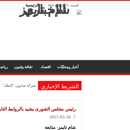
الرئيسية
السبت , 8 أغسطس 2026
أخبار ومحليّات
اقتصاد
ثقافة وفنون
رياض
الشريط الإخباري
شركة صابون “الملك”: ا
مكتب “الأمانة” للتجهيز
شركة “تاميكو”: مستمرون
رئيس مجلس الشورى يشيد بالروابط التاريخ
شركة “سيرال”: مشاركتنا
2025-05-26
مشروع “شموع زينة”: ال
شام تايمز- متابعة