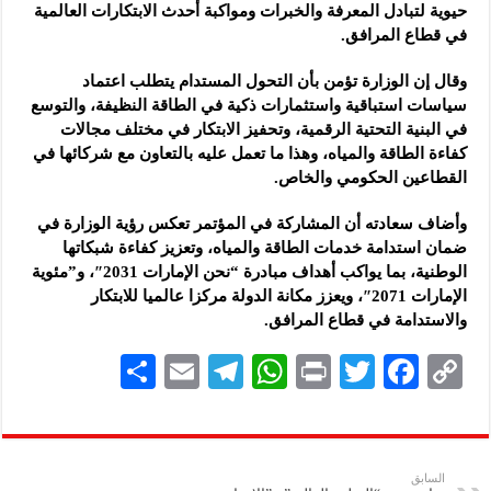
حيوية لتبادل المعرفة والخبرات ومواكبة أحدث الابتكارات العالمية
في قطاع المرافق.
وقال إن الوزارة تؤمن بأن التحول المستدام يتطلب اعتماد
سياسات استباقية واستثمارات ذكية في الطاقة النظيفة، والتوسع
في البنية التحتية الرقمية، وتحفيز الابتكار في مختلف مجالات
كفاءة الطاقة والمياه، وهذا ما تعمل عليه بالتعاون مع شركائها في
القطاعين الحكومي والخاص.
وأضاف سعادته أن المشاركة في المؤتمر تعكس رؤية الوزارة في
ضمان استدامة خدمات الطاقة والمياه، وتعزيز كفاءة شبكاتها
الوطنية، بما يواكب أهداف مبادرة “نحن الإمارات 2031″، و”مئوية
الإمارات 2071″، ويعزز مكانة الدولة مركزا عالميا للابتكار
والاستدامة في قطاع المرافق.
S
E
Te
W
P
T
F
C
h
m
le
h
ri
wi
ac
o
ar
ai
gr
at
nt
tt
eb
p
e
l
a
s
er
oo
y
السابق