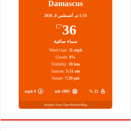
Damascus
5:53 م,
أغسطس 8, 2026
36
°C
سماء صافية
Wind Gust:
11 mph
Clouds:
0%
Visibility:
10 km
Sunrise:
5:51 am
Sunset:
7:29 pm
8 mph
1005 mb
22 %
Weather from OpenWeatherMap