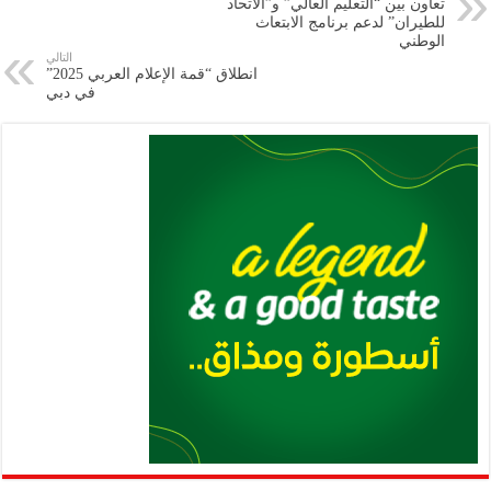
تعاون بين “التعليم العالي” و”الاتحاد
m
A
k
Li
للطيران” لدعم برنامج الابتعاث
الوطني
p
n
التالي
انطلاق “قمة الإعلام العربي 2025”
p
k
في دبي