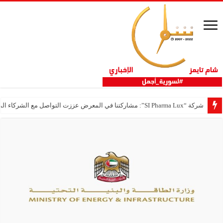
شركة “SI Pharma Lux”: مشاركتنا في المعرض عززت التواصل مع الشركاء المحليين والدوليين