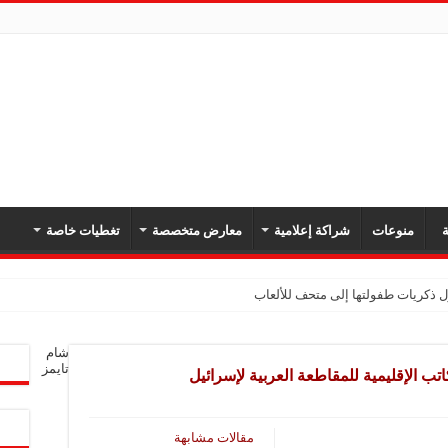
ة
منوعات
شراكة إعلامية
معارض متخصصة
تغطيات خاصة
كدان أهمية تعزيز أمن المنطقة وحرية الملاحة
شام
بل برومو بسبب حريق الغابات
تايمز
 الإقليمية للمقاطعة العربية لإسرائيل
قلة نفط إماراتية في مضيق هرمز
قطاع حوايج ذياب شامية في دير الزور بعد انقطاع دام 12 عاماً
مقالات مشابهة