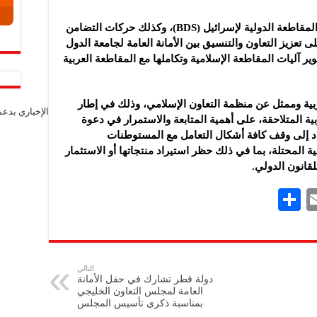
كما أعرب المؤتمر عن تقديره لجهود حركة المقاطعة الدولية لإسرائيل (BDS)، وكذلك حركات التضامن
تعزيز التعاون والتنسيق بين الأمانة العامة لجامعة الدول
ر آليات المقاطعة الإسلامية وتكاملها مع المقاطعة العربية
بية وممثل عن منظمة التعاون الإسلامي، وذلك في إطار
الإخباري بدع
بية المتلاحقة، على أهمية المتابعة والاستمرار في دعوة
د إلى وقف كافة أشكال التعامل مع المستوطنات
ة المحتلة، بما في ذلك حظر استيراد منتجاتها أو الاستثمار
لقانون الدولي.
S
E
h
m
ar
ai
e
l
التالي
دولة قطر تشارك في حفل الأمانة
العامة لمجلس التعاون الخليجي
بمناسبة ذكرى تأسيس المجلس