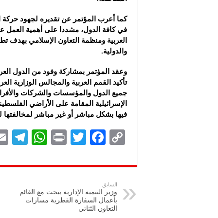
في كافة الدول، مشددا على أهمية العمل على 
العربية ومنظمة التعاون الإسلامي بهدف تطوي
والدولية.
وعقد المؤتمر بمشاركة وفود من الدول العر
تأكيد القمم العربية والمجالس الوزارية العر
جميع الدول والمؤسسات والشركات والأفرا
الإسرائيلية المقامة على الأراضي الفلسطيني
فيها بشكل مباشر أو غير مباشر لمخالفتها ل
Te
W
P
T
F
C
le
h
ri
wi
ac
o
gr
at
nt
tt
eb
p
a
s
er
oo
y
السابق
وزير التنمية الإدارية يبحث مع القائم
m
A
k
Li
بأعمال السفارة القطرية مسارات
التعاون الثنائي
p
n