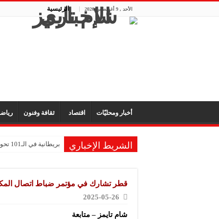
الرئيسية
الأحد , 9 أغسطس 2026
أخبار ومحليّات
اقتصاد
ثقافة وفنون
رياض
الشريط الإخباري
بريطانية في الـ101 تحول ذكريات طفولتها إلى متحف للألعاب
الكويت وسلطنة عمان تؤ
إندونيسيا تغلق متنزه ج
قطر تشارك في مؤتمر ضباط اتصال المكاتب
اليمن يدين استهداف نا
2025-05-26
إعادة ضخ مياه الشرب إلى 
شام تايمز – متابعة