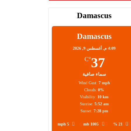
Damascus
Damascus
4:09 م,
أغسطس 9, 2026
37
°C
سماء صافية
Wind Gust:
7 mph
Clouds:
0%
Visibility:
10 km
Sunrise:
5:52 am
Sunset:
7:28 pm
5 mph
1005 mb
21 %