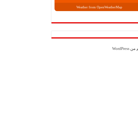
Weather from OpenWeatherMap
م من
WordPress