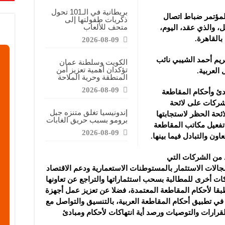
على طلب على الكهرباء هذا العام وسط موجة حر
بريطانية في الـ101 تحول
كت دولة قطر في أعمال الدورة الـ 97 لمؤتمر ضباط اتصال
ذكريات طفولتها إلى
متحف للألعاب
ل، والذي عقد، اليوم،
ابات يسهم بشكل متزايد في تلوث الهواء الذي تتعرض له الحوامل
بالقاهرة.
2026-08-09
يم أحمد الشيبي نائب
الكويت وسلطنة عمان
تؤكدان أهمية تعزيز أمن
العربية.
المنطقة وحرية الملاحة
2026-08-09
دئ وأحكام المقاطعة
 شركات على لائحة
إندونيسيا تغلق متنزه جبل
ئحة الحظر لاستجابتها
برومو بسبب حريق الغابات
 تفعيل مكاتب المقاطعة
2026-08-09
اون والتبادل فيما بينها.
 من الشركات التي
جالات الاستثمار بالمستوطنات الاستعمارية ودعم الاقتصاد
ت أخرى للمطالبة بسحب استثماراتها والتراجع عن تعاونها
بقا لأحكام المقاطعة المعتمدة، فضلا عن تعزيز عمل أجهزة
 في تطبيق أحكام المقاطعة العربية، بالتنسيق والتواصل مع
لقرارات والتوصيات ورصد أية انتهاكات لأحكام ومبادئ