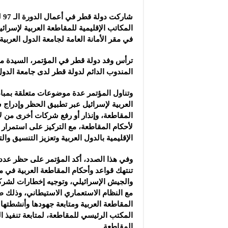
كوريا الجنوبية تسجل أ
شار
سعر الذهب يرتفع 150 ليرة في السوق السورية‎ ‎
المكاتب الإقليمية للمقاطعة العربية لإسرائي
دراسة: دخان حرائق الغ
في مقر الأمانة العامة لجامعة الدول العربية 
ترأس وفد دولة قطر في المؤتمر، السيدة مر
المندوب الدائم لدولة قطر لدى جامعة الدول 
وتناول المؤتمر عدة موضوعات متعلقة بمبا
العربية لإسرائيل عبر تطبيق الحظر وإدراج
المقاطعة، وإنذار أو رفع شركات أخرى من لا
لأحكام المقاطعة، مع التركيز على استمرار
الإقليمية بالدول العربية وتعزيز التنسيق والتع
وفي هذا الصدد، أكد المؤتمر على حظر عدد
تنتهك قواعد وأحكام المقاطعة العربية في م
والجيش الإسرائيلي، وتوجيه إخطارات لشركا
مع النظام الاستعماري الاستيطاني، وذلك ط
المقاطعة العربية ومتابعة جهودها وأنشطتها
المكتب الرئيسي للمقاطعة، لمتابعة تنفيذ ا
المقاطعة.