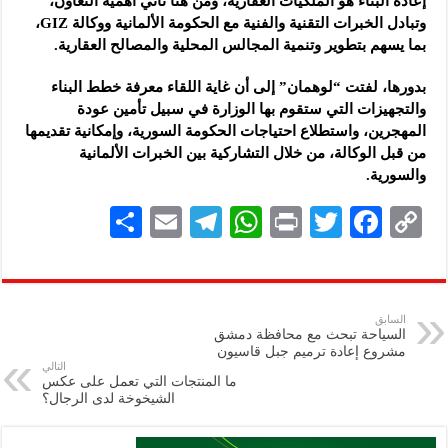
إعادة البناء هو الملكيات العقارية، ومن هنا تأتي أهمية التعاون،
وتبادل الخبرات التقنية والفنية مع الحكومة الألمانية ووكالة GIZ،
بما يسهم بتطوير وتنمية المجالس المحلية والمصالح العقارية.
بدورها، لفتت “لوهمان” إلى أن غاية اللقاء معرفة خطط البناء
والتجهيزات التي ستقوم بها الوزارة في سبيل تأمين عودة
المهجرين، واستطلاع احتياجات الحكومة السورية، وإمكانية تقديمها
من قبل الوكالة، من خلال التشاركية بين الخبرات الألمانية
والسورية.
S
E
Te
W
P
T
F
C
h
m
le
h
ri
wi
ac
o
ar
ai
gr
at
nt
tt
eb
p
e
l
a
s
er
oo
y
السابق
السياحة تبحث مع محافظة دمشق
m
A
k
Li
مشروع إعادة ترميم جبل قاسيون
التالي
p
n
ما المنتجات التي تعمل على عكس
الشيخوخة لدى الرجال؟
p
k