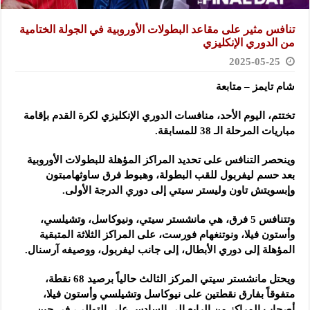
تنافس مثير على مقاعد البطولات الأوروبية في الجولة الختامية
من الدوري الإنكليزي
2025-05-25
شام تايمز – متابعة
تختتم، اليوم الأحد، منافسات الدوري الإنكليزي لكرة القدم بإقامة
مباريات المرحلة الـ 38 للمسابقة.
وينحصر التنافس على تحديد المراكز المؤهلة للبطولات الأوروبية
بعد حسم ليفربول للقب البطولة، وهبوط فرق ساوثهامبتون
وإبسويتش تاون وليستر سيتي إلى دوري الدرجة الأولى.
وتتنافس 5 فرق، هي مانشستر سيتي، ونيوكاسل، وتشيلسي،
وأستون فيلا، ونوتنغهام فورست، على المراكز الثلاثة المتبقية
المؤهلة إلى دوري الأبطال، إلى جانب ليفربول، ووصيفه آرسنال.
ويحتل مانشستر سيتي المركز الثالث حالياً برصيد 68 نقطة،
متفوقاً بفارق نقطتين على نيوكاسل وتشيلسي وأستون فيلا،
أصحاب المراكز من الرابع إلى السادس على التوالي، في حين