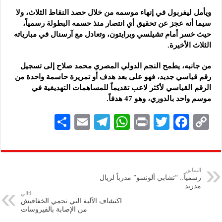
ويأمل ليفربول في إنهاء موسمه من خلال حصد النقاط الثلاث، ولا
سيما أنه عجز عن تحقيق أي انتصار منذ حسمه البطولة رسمياً،
حيث خسر أمام تشيلسي وبرايتون، وتعادل مع آرسنال في مبارياته
الثلاث الأخيرة.
من جانبه، يطمح النجم الدولي المصري محمد صلاح إلى تسجيل
رقم قياسي جديد، فهو على بعد هدف أو تمريرة حاسمة واحدة من
الرقم القياسي لأكثر لاعب تقديماً للمساهمات التهديفية في
موسم واحد بالدوري، وهو 47 هدفاً.
S
E
Te
W
P
T
F
C
h
m
le
h
ri
wi
ac
o
ar
ai
gr
at
nt
tt
eb
p
e
l
a
s
er
oo
y
السابق
رسمياً.. “تشابي ألونسو” مدرباً لريال
m
A
k
Li
مدريد
التالي
p
n
اكتشاف الآلية التي تحمي الخفافيش
من الإصابة بالفيروسات
p
k