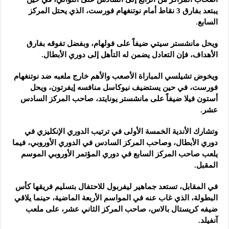
يبتعد بفارق 3 نقاط أمام نوتنغهام فورست، الذي يحتل المركز
السابع.
ويحل مانشستر سيتي ضيفاً على فولهام، وبفضل تفوقه بفارق
الأهداف، فإن التعادل يضمن له التأهل إلى دوري الأبطال.
ويخوض تشيلسي المباراة الأصعب والأهم خارج ملعبه ضد نوتنغهام
فورست، في حين يستضيف نيوكاسل منافسه إيفرتون، ويحل
أستون فيلا ضيفاً على مانشستر يونايتد، صاحب المركز السادس
عشر.
وتشارك الأندية الخمسة الأولى في ترتيب الدوري الإنكليزي في
دوري الأبطال، وصاحب المركز السادس في الدوري الأوروبي، فيما
يلعب صاحب المركز السابع في دوري المؤتمر الأوروبي الموسم
المقبل.
في المقابل، تستعد جماهير ليفربول للاحتفال بتسليم فريقها كأس
البطولة، الذي غاب عنه في المواسم الأربعة الماضية، حينما يلاقي
ضيفه كريستال بالاس، صاحب المركز الثاني عشر، على ملعب
آنفيلد.