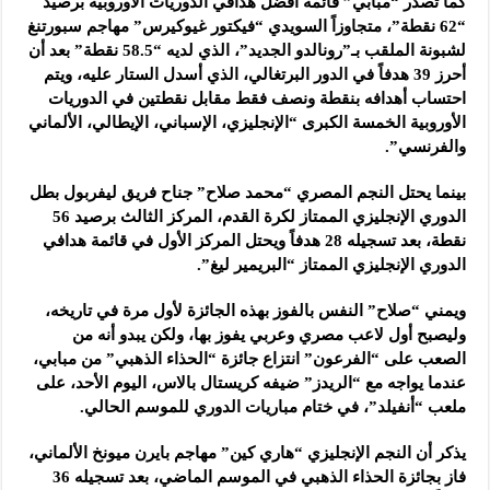
كما تصدر “مبابي” قائمة أفضل هدافي الدوريات الأوروبية برصيد
“62 نقطة”، متجاوزاً السويدي “فيكتور غيوكيرس” مهاجم سبورتنغ
لشبونة الملقب بـ”رونالدو الجديد”، الذي لديه “58.5 نقطة” بعد أن
أحرز 39 هدفاً في الدور البرتغالي، الذي أسدل الستار عليه، ويتم
احتساب أهدافه بنقطة ونصف فقط مقابل نقطتين في الدوريات
الأوروبية الخمسة الكبرى “الإنجليزي، الإسباني، الإيطالي، الألماني
والفرنسي”.
بينما يحتل النجم المصري “محمد صلاح” جناح فريق ليفربول بطل
الدوري الإنجليزي الممتاز لكرة القدم، المركز الثالث برصيد 56
نقطة، بعد تسجيله 28 هدفاً ويحتل المركز الأول في قائمة هدافي
الدوري الإنجليزي الممتاز “البريمير ليغ”.
ويمني “صلاح” النفس بالفوز بهذه الجائزة لأول مرة في تاريخه،
وليصبح أول لاعب مصري وعربي يفوز بها، ولكن يبدو أنه من
الصعب على “الفرعون” انتزاع جائزة “الحذاء الذهبي” من مبابي،
عندما يواجه مع “الريدز” ضيفه كريستال بالاس، اليوم الأحد، على
ملعب “أنفيلد”، في ختام مباريات الدوري للموسم الحالي.
يذكر أن النجم الإنجليزي “هاري كين” مهاجم بايرن ميونخ الألماني،
فاز بجائزة الحذاء الذهبي في الموسم الماضي، بعد تسجيله 36