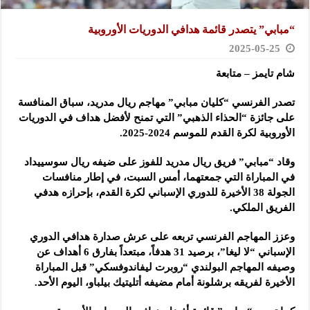
“مبابي” يتصدر قائمة هدافي الدوريات الأوروبية
2025-05-25
شام تايمز – متابعة
تصدر الفرنسي “كليان مبابي” مهاجم ريال مدريد، سباق المنافسة
على جائزة “الحذاء الذهبي” التي تمنح لأفضل هداف في الدوريات
الأوروبية لكرة القدم للموسم 2024-2025.
وقاد “مبابي” فريق ريال مدريد للفوز على ضيفه ريال سوسييداد
في المباراة التي جمعتهما، أمس السبت، في إطار منافسات
الجولة 38 الأخيرة للدوري الإسباني لكرة القدم، بإحرازه هدفي
الفريق الملكي.
وعزز المهاجم الفرنسي تربعه على عرش صدارة هدافي الدوري
الإسباني “لا ليغا”، برصيد 31 هدفاً، مبتعداً بفارق 6 أهداف عن
وصيفه المهاجم البولندي “روبرت ليفاندوفسكي” قبل المباراة
الأخيرة لفريقه برشلونة أمام مضيفه أتليتيك بيلباو، اليوم الأحد.