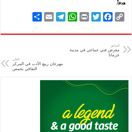
هدفاً.
S
E
Te
W
P
T
F
C
h
m
le
h
ri
wi
ac
o
ar
ai
gr
at
nt
tt
eb
p
e
l
a
s
er
oo
y
السابق
معرض فني جماعي في مدينة
m
A
k
Li
جرمانا
التالي
p
n
مهرجان ربيع الأدب في المركز
الثقافي بحمص
p
k