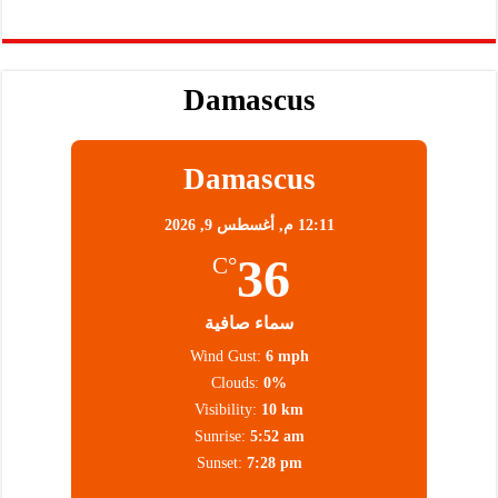
Damascus
Damascus
12:11 م,
أغسطس 9, 2026
36
°C
سماء صافية
Wind Gust:
6 mph
Clouds:
0%
Visibility:
10 km
Sunrise:
5:52 am
Sunset:
7:28 pm