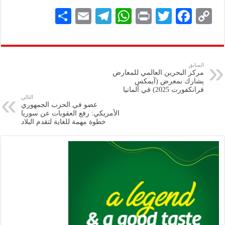
S
E
Te
W
P
T
F
C
h
m
le
h
ri
wi
ac
o
ar
ai
gr
at
nt
tt
eb
p
e
l
a
s
er
oo
y
السابق
مركز البحرين العالمي للمعارض
m
A
k
Li
يشارك بمعرض (آيمكس
فرانكفورت 2025) في ألمانيا
p
n
التالي
عضو في الحزب الجمهوري
p
k
الأمريكي: رفع العقوبات عن سوريا
خطوة مهمة للغاية لتقدم البلاد