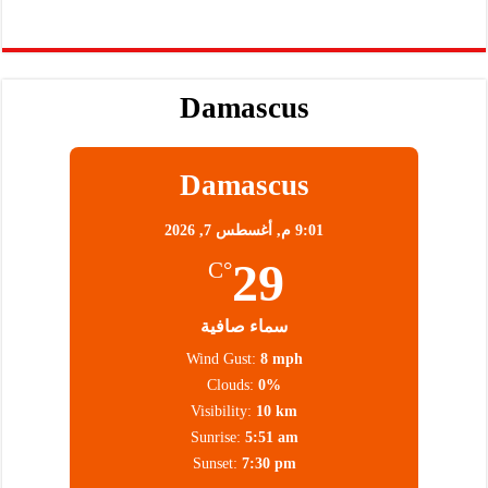
Damascus
Damascus
9:01 م,
أغسطس 7, 2026
29
°C
سماء صافية
Wind Gust:
8 mph
Clouds:
0%
Visibility:
10 km
Sunrise:
5:51 am
Sunset:
7:30 pm