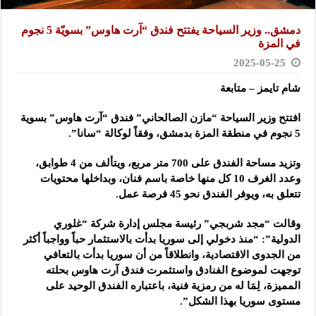
دمشق.. وزير السياحة يفتتح فندق “آرت هاوس” بسويّة 5 نجوم
في المزة
2025-05-25
شام تايمز – متابعة
افتتح وزير السياحة “مازن الصالحاني” فندق “آرت هاوس” بسوية
5 نجوم في منطقة المزة بدمشق، وفقاً لوكالة “سانا”.
وتزيد مساحة
الفندق على 700 متر مربع، ويتألف من 4 طوابق،
وعدد الغرف 10 كل منها خاصة باسم فنان، وبداخلها محتويات
تتعلق به، ويوفر الفندق نحو 45 فرصة عمل.
وقالت “مجد شربجي” رئيسة مجلس إدارة شركة “غلوري
الدولية”: “منذ دخولي إلى سوريا بدأت بالاستثمار حباً وواجباً أكثر
من الجدوى الاقتصادية، وانطلاقاً من أن سوريا بدأت بالتعافي
توجهت لموضوع الفنادق واستثمرت فندق آرت هاوس بحلته
المميزة، لِمَا له من رمزية فنية، باعتباره الفندق الوحيد على
مستوى سوريا بهذا الشكل”.