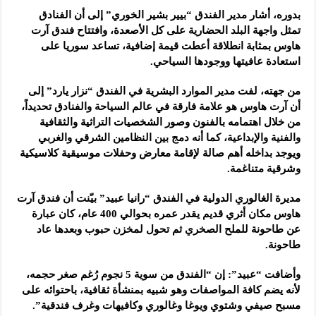
بدوره، أشار مدير الفندق “بيير بشير الخوري” إلى أن الفنادق
تمثل واجهة البلد الحضارية على كل الأصعدة، وافتتاح فندق آرت
هاوس بمثابة انطلاقة أعطت قيمة إضافية، تساعد سوريا على
استعادة عافيتها ووجودها السياحي.
من جهته، لفت مدير الموارد البشرية في الفندق “نزار يارد” إلى
أن آرت هاوس هو علامة فارقة في عالم السياحة والفنادق تحديداً،
من خلال اهتمامه بالفنون وصور الشخصيات التراثية والثقافية
والفنية والإبداعية، كما أنه دمج بين النظامين الشرقي والغربي
ويوجد بداخله أهم صالة لإقامة معارض وحفلات موسيقية كلاسيكية
وشرقية متناغمة.
مديرة الغالوري الدولية في الفندق “رانيا عبيد” بيّنت أن فندق آرت
هاوس مكان أثري قديم يقدر عمره بحوالي 400 عام، كان عبارة
عن طاحونة للملح الصخري ثم تحول لمخزن حبوب وبعدها عاد
طاحونة.
وأضافت “عبيد”: إن “الفندق من سوية 5 نجوم رُغم صغر حجمه،
لأنه يضم كافة المواصفات وهو شبيه بمنشأة ثقافية، باحتوائه على
مسبح صيفي وشتوي ويوغا وغالوري وكافيهات وغرف فندقية”.