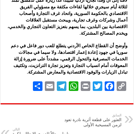
لافتاً إلى أن وفداً تجارياً أردنياً سيبدأ غداً زيارة عمل لدمشق تمتد
لثلاثة أيام سيجري خلالها لقاءات مكثفة مع مسؤولي الفريق
الاقتصادي بالحكومة السورية، واتحاد غرف التجارة وأصحاب
أعمال وشركات وغرف تجارية، ويبحث مستقبل العلاقات
الاقتصادية بين البلدين، بما يسهم بتعزيز التعاون التجاري والخدمي،
ويخدم المصالح المشتركة.
وأوضح أن القطاع الخاص الأردني يتطلع للعب دور فاعل في دعم
سوريا في جهود إعادة إعمار اقتصادها، ولا سيما في مجالات
الخدمات المصرفية والتحول الرقمي، مشدداً على ضرورة إزالة
المعوقات أمام انسياب التجارة وتعزيز تجارة الترانزيت، وتكثيف
تبادل الزيارات والوفود الاقتصادية والمعارض المشتركة.
S
E
Te
W
P
T
F
C
h
m
le
h
ri
wi
ac
o
ar
ai
gr
at
nt
tt
eb
p
e
l
a
s
er
oo
y
السابق
العثور على قطعة أثرية نادرة تعود
m
A
k
Li
لزمن المسيحية الأولى
التالي
p
n
نابولي بطلاً للدوري الإيطالي لكرة