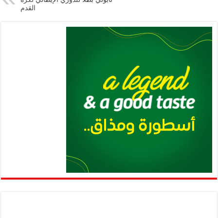
القدم
p
k