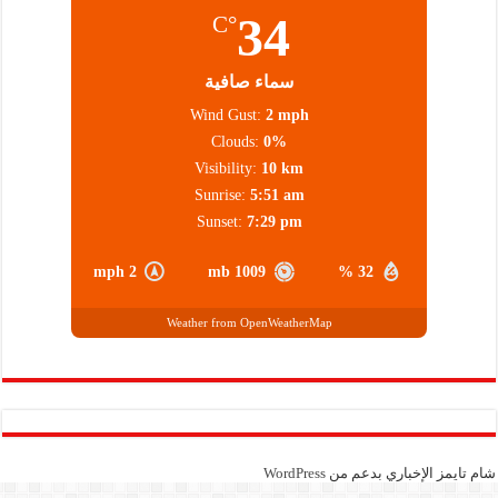
34
°C
سماء صافية
Wind Gust:
2 mph
Clouds:
0%
Visibility:
10 km
Sunrise:
5:51 am
Sunset:
7:29 pm
2 mph
1009 mb
32 %
Weather from OpenWeatherMap
شام تايمز الإخباري بدعم من
WordPress