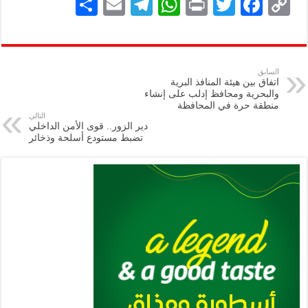
S
E
Te
W
P
T
F
C
h
m
le
h
ri
wi
ac
o
ar
ai
gr
at
nt
tt
eb
p
e
l
a
s
er
oo
y
السابق
اتفاق بين هيئة المنافذ البرية
m
A
k
Li
والبحرية ومحافظ إدلب على إنشاء
منطقة حرة في المحافظة
p
n
التالي
دير الزور.. قوى الأمن الداخلي
p
k
تضبط مستودع أسلحة وذخائر