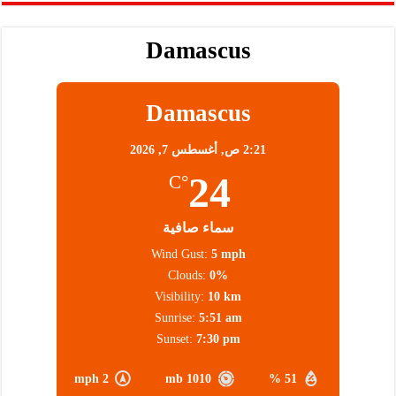
Damascus
Damascus
2:21 ص,
أغسطس 7, 2026
24
°C
سماء صافية
Wind Gust:
5 mph
Clouds:
0%
Visibility:
10 km
Sunrise:
5:51 am
Sunset:
7:30 pm
2 mph
1010 mb
51 %