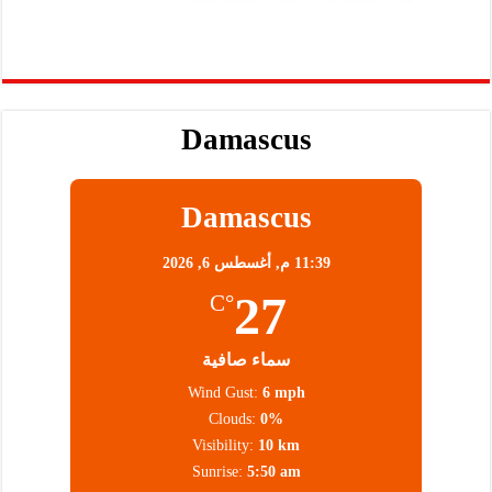
Damascus
Damascus
11:39 م,
أغسطس 6, 2026
27
°C
سماء صافية
Wind Gust:
6 mph
Clouds:
0%
Visibility:
10 km
Sunrise:
5:50 am