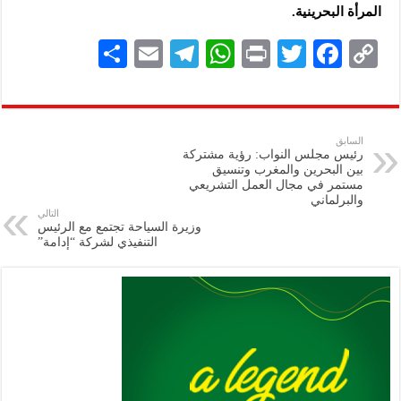
المرأة البحرينية.
S
E
Te
W
P
T
F
C
h
m
le
h
ri
wi
ac
o
ar
ai
gr
at
nt
tt
eb
p
e
l
a
s
er
oo
y
السابق
رئيس مجلس النواب: رؤية مشتركة
m
A
k
Li
بين البحرين والمغرب وتنسيق
مستمر في مجال العمل التشريعي
p
n
والبرلماني
التالي
p
k
وزيرة السياحة تجتمع مع الرئيس
التنفيذي لشركة “إدامة”