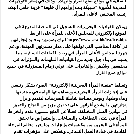
النسائية في مواقع صنع القرار والريادة، وذلك في إطار التوجيهات
السديدة للأميرة “سبيكة بنت إبراهيم آل خليفة” قرينة عاهل البلاد،
رئيسة المجلس الأعلى للمرأة.
ويمكن للقياديات البحرينيات التسجيل في المنصة المدرجة في
الموقع الإلكتروني للمجلس الأعلى للمرأة على الرابط
https://www.scw.bh/leaderships لترك بصمتهن وتخليد إنجازاتهن
في كافة المناصب التي تولينها على مدار مسيرتهن المهنية، ودعم
جهود المجلس الأعلى للمرأة في رصد الكفاءات النسائية، مما
يسهم في بناء جيل جديد من القياديات الملهمات والمؤثرات في
مجتمعهن وبلادهن، والقادرات على تولي زمام المسؤولية في جميع
مواقع صنع القرار.
وتسلط “منصة المرأة البحرينية الإلكترونية” الضوء بشكل رئيسي
على إنجازات المرأة البحرينية ومساهماتها الهامة في مجتمعها
وبناء وطنها، وتوفير مساحة شاملة للبحرينيات لتقديم وإبراز
إنجازاتهن ما يشجع أقرانهن على تحقيق مزيدٍ من النجاح والتميز
في ميادين العمل المختلفة، فضلاً عن الدفع بمسيرة تقدم وانخراط
المرأة في شتى القطاعات والصناعات، واستعراض ما تحقق
للمرأة في البحرين من مكتسبات وإنجازات بما يعزز معالم المرحلة
القادمة في قيادة العمل النسائي، وينعكس على مؤشرات تقدم