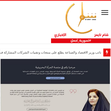
نائب وزير الاقتصاد والصناعة يطلع على منتجات وتقنيات الشركات المشاركة في “ثلاثية 