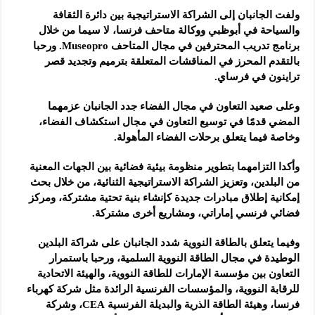
ولفت الجانبان إلى الشراكة الاستراتيجية بين دائرة الثقافة
والسياحة في أبوظبي ووكالة متاحف فرنسا، لا سيما من خلال
برنامج تدريب المحترفين في مجال المتاحف Museopro. ورحبا
بالتقدم المحرز في المناقشات المتعلقة بترميم وتجديد قصر
تراينون في فرساي.
وعلى صعيد التعاون في مجال الفضاء جدد الجانبان عزمهما
المضي قدمًا في توسيع التعاون في مجال استكشاف الفضاء،
وخاصة فيما يتعلق برحلات الفضاء المأهولة.
وأكدا التزامهما بتطوير منظومة بيئية فضائية بين الجهات المعنية
من البلدين، وتعزيز الشراكة الاستراتيجية الثنائية، من خلال بحث
إمكانية إطلاق مبادرات جديدة كإنشاء بنية تحتية مشتركة، ومركز
فضائي فرنسي إماراتي، ومشاريع أخرى مشتركة.
وفيما يتعلق بالطاقة النووية شدد الجانبان على شراكة البلدين
الوطيدة في مجال الطاقة النووية السلمية، ورحبا باستمرار
التعاون بين مؤسسة الإمارات للطاقة النووية، والهيئة الاتحادية
للرقابة النووية، والمؤسسات الفرنسية الرائدة مثل شركة كهرباء
فرنسا، وهيئة الطاقة الذرية والبديلة الفرنسية CEA، وشركة