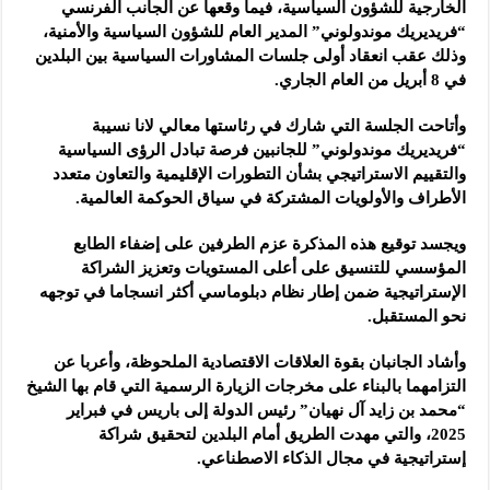
الخارجية للشؤون السياسية، فيما وقعها عن الجانب الفرنسي
“فريديريك موندولوني” المدير العام للشؤون السياسية والأمنية،
وذلك عقب انعقاد أولى جلسات المشاورات السياسية بين البلدين
في 8 أبريل من العام الجاري.
وأتاحت الجلسة التي شارك في رئاستها معالي لانا نسيبة
“فريديريك موندولوني” للجانبين فرصة تبادل الرؤى السياسية
والتقييم الاستراتيجي بشأن التطورات الإقليمية والتعاون متعدد
الأطراف والأولويات المشتركة في سياق الحوكمة العالمية.
ويجسد توقيع هذه المذكرة عزم الطرفين على إضفاء الطابع
المؤسسي للتنسيق على أعلى المستويات وتعزيز الشراكة
الإستراتيجية ضمن إطار نظام دبلوماسي أكثر انسجاما في توجهه
نحو المستقبل.
وأشاد الجانبان بقوة العلاقات الاقتصادية الملحوظة، وأعربا عن
التزامهما بالبناء على مخرجات الزيارة الرسمية التي قام بها الشيخ
“محمد بن زايد آل نهيان” رئيس الدولة إلى باريس في فبراير
2025، والتي مهدت الطريق أمام البلدين لتحقيق شراكة
إستراتيجية في مجال الذكاء الاصطناعي.