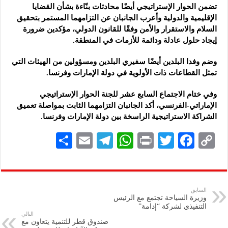
تضمن الحوار الإستراتيجي أيضًا محادثات بنّاءة بشأن القضايا
الإقليمية والدولية وأعرب الجانبان عن التزامهما المستمر بتحقيق
السلام والاستقرار والأمن وفقًا للقانون الدولي، مؤكدين ضرورة
إيجاد حلول عادلة ودائمة للأزمات في المنطقة.
وضم وفدا البلدين أيضًا سفيري البلدين ومسؤولين من الهيئات التي
تمثل القطاعات ذات الأولوية في دولة الإمارات وفرنسا.
وفي ختام الاجتماع السابع عشر للجنة الحوار الإستراتيجي
الإماراتي-الفرنسي، أكد الجانبان التزامهما الثابت بمواصلة تعميق
الشراكة الاستراتيجية الراسخة بين دولة الإمارات وفرنسا.
S
E
Te
W
P
T
F
C
h
m
le
h
ri
wi
ac
o
ar
ai
gr
at
nt
tt
eb
p
e
l
a
s
er
oo
y
السابق
وزيرة السياحة تجتمع مع الرئيس
m
A
k
Li
التنفيذي لشركة “إدامة”
التالي
p
n
صندوق قطر للتنمية يتعاون مع