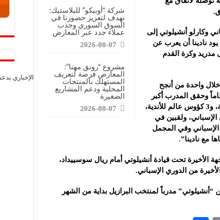
له توصله لاتفاق مع
شركة “أوبيكو” للبلاستيك:
ق.
نهدف لتعزيز حضورنا في
السوق السوري وجذب
ني وكارلو أنشيلوتي إلى
عملاء جدد عبر المعارض
يود نادينا أن يعرب عن
2026-08-07
 مدريد وكرة القدم
مشروع “رونق مهنا”:
المعارض فرصة لتعريف
الإخباري بدع
المستهلك بالمنتجات
 خلال واحدة من أنجح
المحلية ودعم المشاريع
ات في تاريخنا الممتد على مدار 123 عاماً وحقق المدرب أكبر
الصغيرة
عدد من الألقاب في تاريخنا 3 كؤوس أوروبية، و3 كؤوس عالم للأندية،
2026-08-07
 الإسباني، ولقبين في
الإسباني وفي المجمل
ة الأخيرة تحت قيادة أنشيلوتي أمام ريال سوسييداد،
الأخيرة من الدوري الإسباني.
ين “أنشيلوتي” مدرباً لمنتخب البرازيل بداية من الشهر