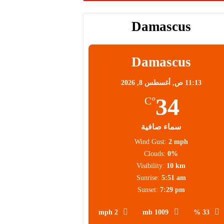
Damascus
Damascus
11:13 ص,
أغسطس 8, 2026
34
°C
سماء صافية
Wind Gust:
2 mph
Clouds:
0%
Visibility:
10 km
Sunrise:
5:51 am
Sunset:
7:29 pm
2 mph
1009 mb
33 %