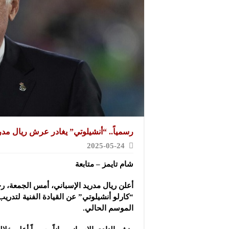
رسمياً.. “أنشيلوتي” يغادر عرش ريال مدر
2025-05-24
شام تايمز – متابعة
أعلن ريال مدريد الإسباني، أمس الجمعة، رح
“كارلو أنشيلوتي” عن القيادة الفنية لتدري
الموسم الحالي.