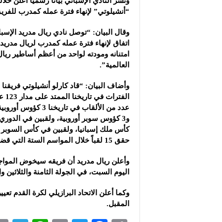
ونشر النادي الإسباني بياناً رسمياً أعلن خلا
“أنشيلوتي” لإنهاء فترة عمله كمدرب للفري
وقال البيان: “توصل نادي ريال مدريد الإسبا
اتفاق لإنهاء فترة عمله كمدرب لريال مدريد 
امتنانه ومودته لواحد من أعظم أساطير ريال
العالمية”.
وأضاف البيان: “قاد كارلو أنشيلوتي فريقنا
الفتر
و3 كؤوس سوبر أوروبية، ولقبين في الدوري
كأس ملك إسبانيا، ولقبين في كأس السوبر 
حقق 15 لقباً خلال المواسم الستة التي قضاها مع نادينا”.
وأعلن ريال مدريد أن فريقه سيخوض المواجه
اليوم السبت، في الجولة الثامنة والثلاثين و
وكما أعلن الاتحاد البرازيلي لكرة القدم تعي
المقبل.