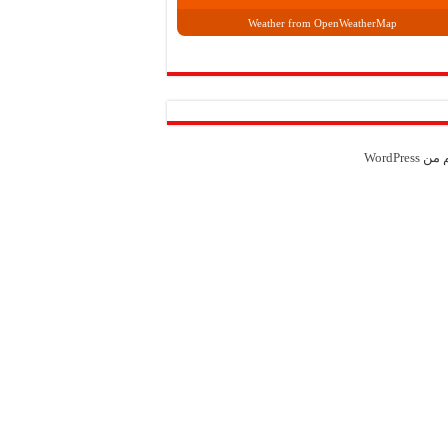
Weather from OpenWeatherMap
م من
WordPress