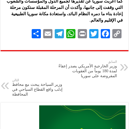
كما أعربت سوريا عن تقديرها لجميع الدول والمؤسسات والشعوب
التي وقفت إلى جانبها، وأكدت أن المرحلة المقبلة ستكون مرحلة
إعادة بناء ما دمره النظام البائد، واستعادة مكانة سوريا الطبيعية
في الإقليم والعالم.
S
E
Te
W
P
T
F
C
h
m
le
h
ri
wi
ac
o
ar
ai
gr
at
nt
tt
eb
p
e
l
a
s
er
oo
y
السابق
وزير الخارجية الأمريكي يصدر إعفاءً
m
A
k
Li
لمدة 180 يوماً من العقوبات
المفروضة على سوريا
p
n
التالي
وزير السياحة يبحث مع محافظ
p
k
إدلب واقع القطاع السياحي في
المحافظة