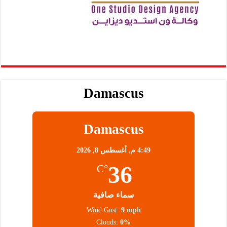
Damascus
Damascus
4:49 م,
أغسطس 8, 2026
36
°C
سماء صافية
Wind Gust:
9 mph
Clouds:
0%