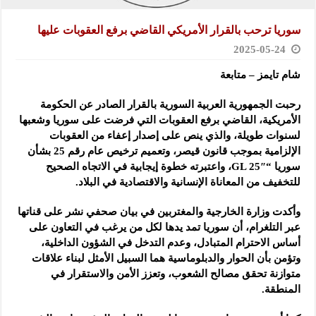
سوريا ترحب بالقرار الأمريكي القاضي برفع العقوبات عليها
2025-05-24
شام تايمز – متابعة
رحبت الجمهورية العربية السورية بالقرار الصادر عن الحكومة
الأمريكية، القاضي برفع العقوبات التي فرضت على سوريا وشعبها
لسنوات طويلة
، والذي ينص على إصدار إعفاء من العقوبات
الإلزامية بموجب قانون قيصر، وتعميم ترخيص عام رقم 25 بشأن
سوريا “GL 25″، واعتبرته خطوة إيجابية في الاتجاه الصحيح
للتخفيف من المعاناة الإنسانية والاقتصادية في البلاد.
وأكدت وزارة الخارجية والمغتربين في بيان صحفي نشر على قناتها
عبر التلغرام، أن سوريا تمد يدها لكل من يرغب في التعاون على
أساس الاحترام المتبادل، وعدم التدخل في الشؤون الداخلية،
وتؤمن بأن الحوار والدبلوماسية هما السبيل الأمثل لبناء علاقات
متوازنة تحقق مصالح الشعوب، وتعزز الأمن والاستقرار في
المنطقة.