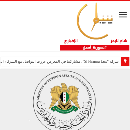
شركة “SI Pharma Lux”: مشاركتنا في المعرض عززت التواصل مع الشركاء المحليين والدوليين