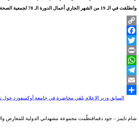
وانطلقت في الـ 19 من الشهر الجاري أعمال الدورة الـ 78 لجمعية الصحة العالمية في جنيف، تحت شعار “عالم واحد من أجل الصحة”، وتستمر لغاية الـ 27 منه.
Copy
Facebook
Link
Twitter
Print
WhatsApp
Telegram
Email
السابق
وزير الإعلام يلقي محاضرة في جامعة أوكسفورد حول تح
Share
شام تايمز – جود دقماقنظّمت مجموعة مشهداني الدولية للمعارض وا