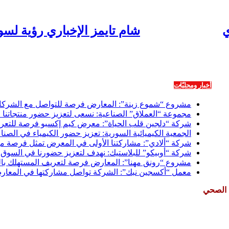
شام تايمز الإخباري رؤية لس
أخبار ومحليّات
اقتصاد
ثقافة وفنون
رياضة
منوعات
شراكة إعلامية
معارض 
مشروع “شموع زينة”: المعارض فرصة للتواصل مع الشركات
مجموعة “العملاق” الصناعية: نسعى لتعزيز حضور منتجاتنا 
شركة “دلجين قلب الحياة”: معرض كيم إكسبو فرصة للتعريف
الجمعية الكيميائية السورية: تعزيز حضور الكيمياء في الصنا
شركة “ألادي”: مشاركتنا الأولى في المعرض تمثل فرصة مهمة
شركة “أوبيكو” للبلاستيك: نهدف لتعزيز حضورنا في السو
مشروع “رونق مهنا”: المعارض فرصة لتعريف المستهلك بالم
معمل “أكسجين نبك”: الشركة تواصل مشاركتها في المعارض 
ل الصحي