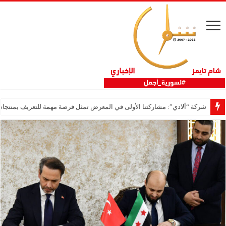
شركة “ألادي”: مشاركتنا الأولى في المعرض تمثل فرصة مهمة للتعريف بمنتجاتنا