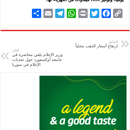
S
E
Te
W
P
T
F
C
h
m
le
h
ri
wi
ac
o
ar
ai
gr
at
nt
tt
eb
p
e
l
a
s
er
oo
y
السابق
ارتفاع أسعار الذهب محلياً
m
A
k
Li
التالي
وزير الإعلام يلقي محاضرة في
p
n
جامعة أوكسفورد حول تحديات
الإعلام في سوريا
p
k