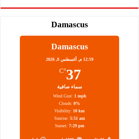
Damascus
Damascus
12:59 م,
أغسطس 8, 2026
37
°C
سماء صافية
Wind Gust:
1 mph
Clouds:
0%
Visibility:
10 km
Sunrise:
5:51 am
Sunset:
7:29 pm