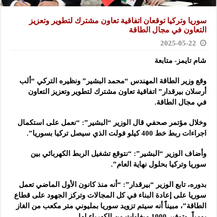
سوريا وتركيا توقعان اتفاقية تعاون مشترك لتطوير وتعزيز
التعاون في مجال الطاقة
2025-05-22
شام تايمز- متابعة
وقع وزير الطاقة المهندس “محمد البشير” ونظيره التركي “ألب
أرسلان بيرقدار” اتفاقية تعاون مشترك لتطوير وتعزيز التعاون
في
مجال الطاقة.
وخلال مؤتمر صحفي قال الوزير “البشير”: “نعمل على استكمال
اجراءات ربط خط 400 كيلو فولت الذي سيصل تركيا بسوريا”.
وأضاف الوزير “البشير”: “نتوقع تشغيل الربط الكهربائي بين
سوريا وتركيا بحلول نهاية العام”.
بدوره، تابع الوزير “بيرقدار”: “أنه منذ كانون الأول الماضي تعمل
سوريا على إعادة البناء في كل المجالات وتركز الجهود على قطاع
الطاقة”، مبيناً أنه سيتم تزويد سوريا بمليوني متر مكعب من الغاز
يومياً، وتوفير 1000 ميغاوات من الكهرباء لها.