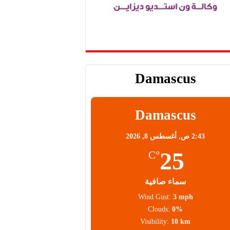
Damascus
Damascus
2:43 ص,
أغسطس 8, 2026
25
°C
سماء صافية
Wind Gust:
3 mph
Clouds:
0%
Visibility:
10 km