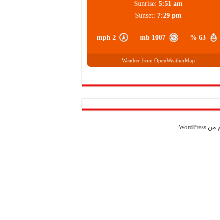
Sunrise:
5:51 am
Sunset:
7:29 pm
2 mph
1007 mb
63 %
Weather from OpenWeatherMap
م من
WordPress