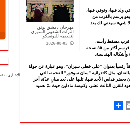
ي ولد فيها، وتوفي فيها،
وهو يرسم بالقرب من
 لا شيء سيعني لك بعد
مهرجان دمشق يوثق
التراث الشفهي السوري
لتقديمه لليونسكو
” قرب مسقط رأسه،
2026-08-05
وأغوته الشمس المتنقلة على تلاله الجيرية، فرسم أكثر من 80 نسخة
ة وأشكاله الهندسية.
ً رقمياً بعنوان “على خطى سيزان”، وهو عبارة عن جولة
بالفنان، مثل كاتدرائية “سان سوفور” الفخمة، التي
الإخباري بدع
حضر قداس الأحد فيها، تليها على بُعد مبانٍ عدّة، آخر
ود للقرن الثالث عشر، وكنيسة مادلين حيث تمّ تعميد
S
E
h
m
ar
ai