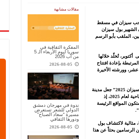
مقالات مشابهة
م حب سيزان في مسقط
 الشهير بول سيزان
رنسيين، الملقب بأبو الرسم
المفكرة الثقافية في
سوريا ليوم الأربعاء الـ 5
من آب 2026
 أكتوبر، تُخلّد خلالها
لمرتبطة بإعادة افتتاح
2026-08-05
عشر، وورشته الأخيرة
وقالت صحيفة “نيويورك تايمز”، إن حدث “سيزان 2025” جعل مدينة
Aix-en-Provence، “واحدة من 52 وجهة سياحية لعام 2025، إذ
ها، وستكون المواقع الرئيسة
ندوة في مهرجان دمشق
الدولي للشعر تستعرض
.
مسيرة “سعاد الصباح”
ودورها الثقافي
 مثالية لاكتشاف بول
2026-08-05
 الرسامين بحثاً عن هذا