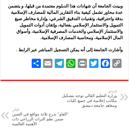
وبينت الجامعة أن شهادات هذا الدبلوم معتمدة من قبلها، و يتضمن
عدة محاور تشمل كيفية بناء التقارير المالية للمصارف الإسلامية
بدقة واحترافية، وتقنيات التدقيق الشرعي، وإدارة مخاطر صيغ
التمويل والاستثمار الإسلامي بفعالية، وإتقان أدوات التمويل
والاستثمار الإسلامي والخدمات المصرفية الإسلامية، وأسواق
المال الإسلامية، ومحاسبة المصارف الإسلامية.
وأشارت الجامعة إلى أنه يمكن التسجيل المباشر عبر الرابط .
S
E
Te
W
P
T
F
C
h
m
le
h
ri
wi
ac
o
ar
ai
gr
at
nt
tt
eb
p
e
l
a
s
er
oo
y
السابق
وزارة التعليم العالي توجه بتشكيل
m
A
k
Li
مكاتب إعلامية في جميع كليات
ومعاهد جامعة ‏دمشق ‏
p
n
التالي
“الفاو” تدرج ثلاثة مواقع في الصين
p
k
ضمن نظم التراث الزراعي ذات
الأهمية العالمية