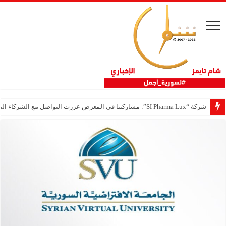
شركة “SI Pharma Lux”: مشاركتنا في المعرض عززت التواصل مع الشركاء المحليين والدوليين