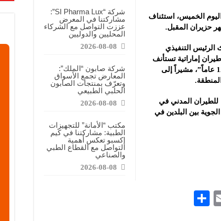
معارض فرصة للتواصل مع الشركات والتعريف بالمشاريع الصغيرة
شركة “SI Pharma Lux”:
اليوم الخميس، استئناف
مشاركتنا في المعرض
اعية: نسعى لتعزيز حضور منتجاتنا في السوق السورية وتقديم منتجات ذات قيمة وجودة
عززت التواصل مع الشركاء
هر حزيران المقبل.
المحليين والدوليين
ة”: معرض كيم إكسبو فرصة للتعريف بالمنتجات الطبيعية والوصول إلى شريحة أوسع من
2026-08-08
ث الرئيس التنفيذي
يران إماراتية تستأنف
شركة صابون “الملك”:
رحلاتها إلى سوريا، بعد توقف دام أكثر من 12 عاماً”، مشيراً إلى
المعارض تجمع الأسواق
المنطقة.
وتعرّف بمنتجات الصابون
الحلبي الطبيعي
ة للطيران المدني في
2026-08-08
الجوية بين البلدين في
مكتب “الأمانة” للتجهيزات
الطبية: مشاركتنا في كيم
إكسبو تعكس أهمية
التواصل مع القطاع الطبي
والصناعي
2026-08-08
S
E
h
m