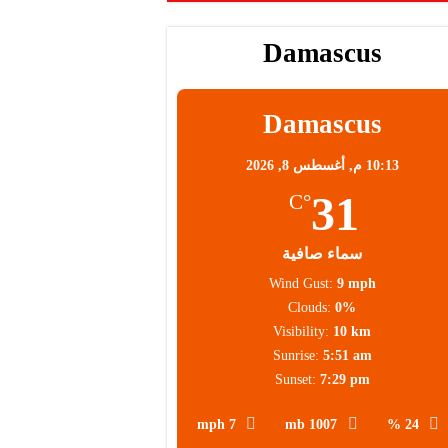
 عالية
Damascus
 العملاء
Damascus
10:13 م,
أغسطس 8, 2026
31
°C
سماء صافية
Wind Gust:
9 mph
Clouds:
0%
Visibility:
10 km
Sunrise:
5:51 am
Sunset:
7:29 pm
7 mph
1007 mb
24 %