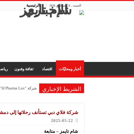
الرئيسية
السبت , 8 أغسطس 2026
أخبار ومحليّات
اقتصاد
ثقافة وفنون
رياض
الشريط الإخباري
شركة “SI Pharma Lux”: مشاركتنا في المعرض عززت التواصل مع الشركاء المحليين والدوليين
شركة صابون “الملك”: ا
مكتب “الأمانة” للتجهيز
شركة فلاي دبي تستأنف رحلاتها إلى دم
شركة “تاميكو”: مستمرون
2025-05-22
شركة “سيرال”: مشاركتنا
شام تايمز – متابعة