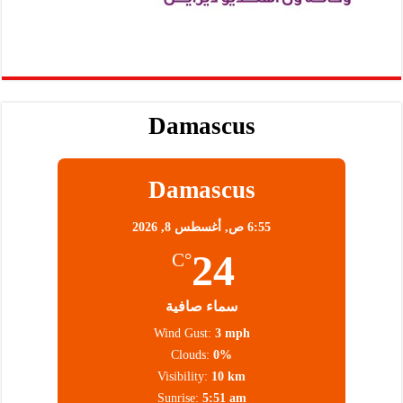
Damascus
Damascus
6:55 ص,
أغسطس 8, 2026
24
°C
سماء صافية
Wind Gust:
3 mph
Clouds:
0%
Visibility:
10 km
Sunrise:
5:51 am