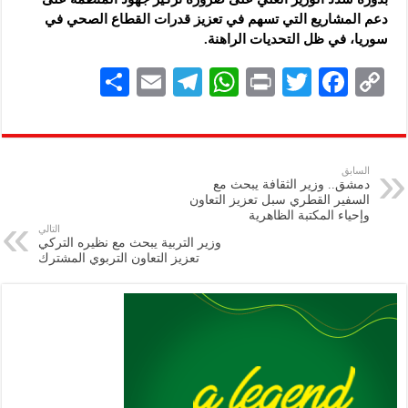
دعم المشاريع التي تسهم في تعزيز قدرات القطاع الصحي في
سوريا، في ظل التحديات الراهنة.
S
E
Te
W
P
T
F
C
h
m
le
h
ri
wi
ac
o
ar
ai
gr
at
nt
tt
eb
p
e
l
a
s
er
oo
y
السابق
دمشق.. وزير الثقافة يبحث مع
m
A
k
Li
السفير القطري سبل تعزيز التعاون
وإحياء المكتبة الظاهرية
p
n
التالي
وزير التربية يبحث مع نظيره التركي
p
k
تعزيز التعاون التربوي المشترك