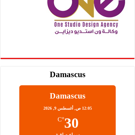
Damascus
Damascus
12:05 ص,
أغسطس 9, 2026
30
°C
سماء صافية