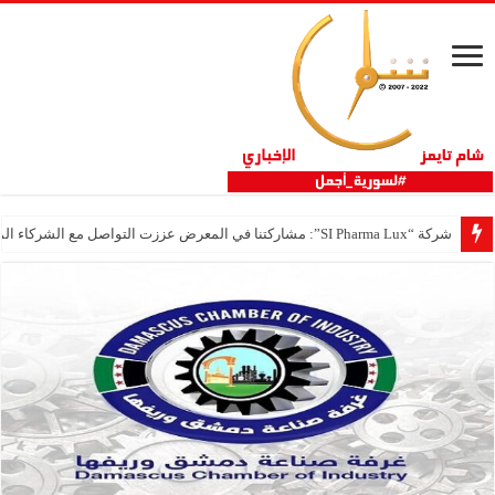
شركة “SI Pharma Lux”: مشاركتنا في المعرض عززت التواصل مع الشركاء المحليين والدوليين