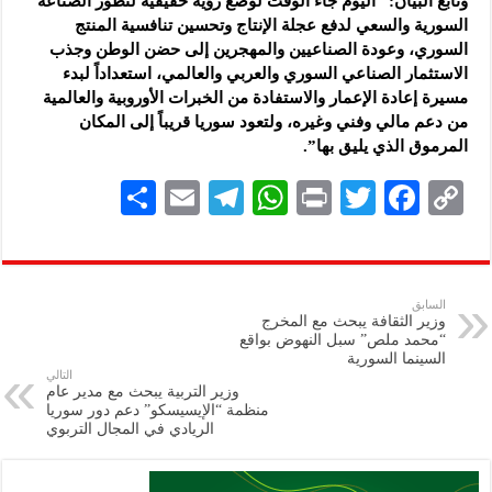
وتابع البيان: “اليوم جاء الوقت لوضع رؤية حقيقية لتطور الصناعة
السورية والسعي لدفع عجلة الإنتاج وتحسين تنافسية المنتج
السوري، وعودة الصناعيين والمهجرين إلى حضن الوطن وجذب
الاستثمار الصناعي السوري والعربي والعالمي، استعداداً لبدء
مسيرة إعادة الإعمار والاستفادة من الخبرات الأوروبية والعالمية
من دعم مالي وفني وغيره، ولتعود سوريا قريباً إلى المكان
المرموق الذي يليق بها”.
S
E
Te
W
P
T
F
C
h
m
le
h
ri
wi
ac
o
ar
ai
gr
at
nt
tt
eb
p
e
l
a
s
er
oo
y
السابق
وزير الثقافة يبحث مع المخرج
m
A
k
Li
“محمد ملص” سبل النهوض بواقع
السينما السورية
p
n
التالي
وزير التربية يبحث مع مدير عام
p
k
منظمة “الإيسيسكو” دعم دور سوريا
الريادي في المجال التربوي