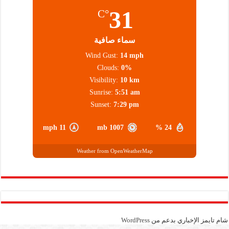
31
°C
سماء صافية
Wind Gust:
14 mph
Clouds:
0%
Visibility:
10 km
Sunrise:
5:51 am
Sunset:
7:29 pm
11 mph
1007 mb
24 %
Weather from OpenWeatherMap
شام تايمز الإخباري بدعم من
WordPress