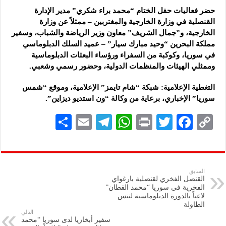
حضر فعاليات حفل الختام “محمد براء شكري” مدير الإدارة
القنصلية في وزارة الخارجية والمغتربين – ممثلاً عن وزارة
الخارجية، و”جمال الشريف” معاون وزير الرياضة والشباب، وسفير
مملكة البحرين “وحيد مبارك سيار” – عميد السلك الدبلوماسي
في سوريا، وكوكبة من السفراء ورؤساء البعثات الدبلوماسية
وممثلي الهيئات والمنظمات الدولية، وحضور رسمي وشعبي.
التغطية الإعلامية: شبكة “شام تايمز” الإعلامية، وموقع “شمس
سوريا” الإخباري، برعاية من وكالة “ون استديو ديزاين”.
S
E
Te
W
P
T
F
C
h
m
le
h
ri
wi
ac
o
ar
ai
gr
at
nt
tt
eb
p
e
l
a
s
er
oo
y
السابق
القنصل الفخري لقنصلية بارغواي
m
A
k
Li
الفخرية في سوريا “محمد القطان”
لاعباً بالدورة الدبلوماسية لتنس
p
n
الطاولة
التالي
p
k
سفير أبخازيا لدى سوريا “محمد