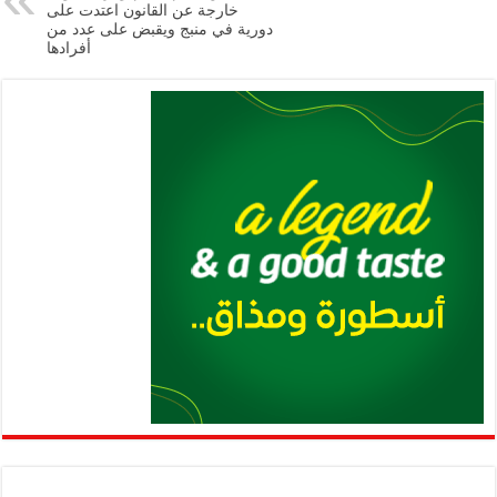
p
k
خارجة عن القانون اعتدت على
دورية في منبج ويقبض على عدد من
أفرادها