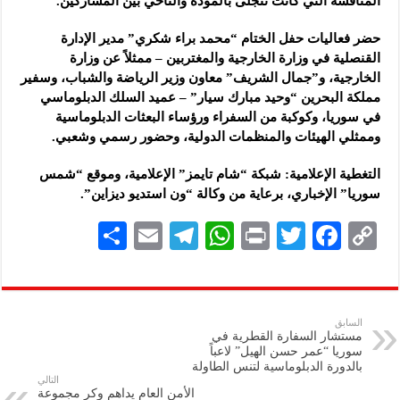
المنافسة التي كانت تتجلى بالمودة والتآخي بين المشاركين.
حضر فعاليات حفل الختام “محمد براء شكري” مدير الإدارة
القنصلية في وزارة الخارجية والمغتربين – ممثلاً عن وزارة
الخارجية، و”جمال الشريف” معاون وزير الرياضة والشباب، وسفير
مملكة البحرين “وحيد مبارك سيار” – عميد السلك الدبلوماسي
في سوريا، وكوكبة من السفراء ورؤساء البعثات الدبلوماسية
وممثلي الهيئات والمنظمات الدولية، وحضور رسمي وشعبي.
التغطية الإعلامية: شبكة “شام تايمز” الإعلامية، وموقع “شمس
سوريا” الإخباري، برعاية من وكالة “ون استديو ديزاين”.
S
E
Te
W
P
T
F
C
h
m
le
h
ri
wi
ac
o
ar
ai
gr
at
nt
tt
eb
p
e
l
a
s
er
oo
y
السابق
مستشار السفارة القطرية في
m
A
k
Li
سوريا “عمر حسن الهيل” لاعباً
بالدورة الدبلوماسية لتنس الطاولة
p
n
التالي
الأمن العام يداهم وكر مجموعة