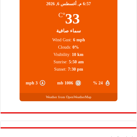
6:57 م,
أغسطس 6, 2026
33
°C
سماء صافية
Wind Gust:
6 mph
Clouds:
0%
Visibility:
10 km
Sunrise:
5:50 am
Sunset:
7:30 pm
3 mph
1006 mb
24 %
Weather from OpenWeatherMap