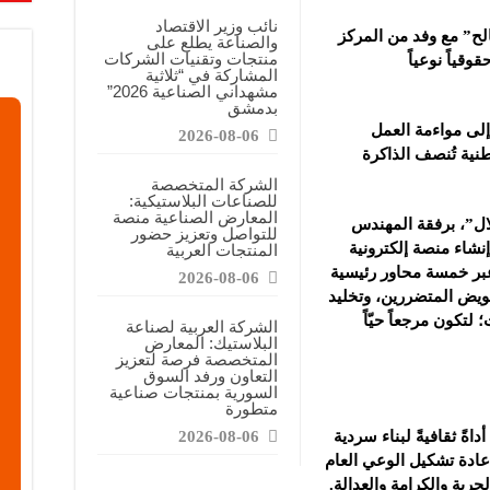
نائب وزير الاقتصاد
لح” مع وفد من المركز
والصناعة يطلع على
منتجات وتقنيات الشركات
وقياً نوعياً
المشاركة في “ثلاثية
مشهداني الصناعية 2026”
بدمشق
لى مواءمة العمل
2026-08-06
نية تُنصف الذاكرة
الشركة المتخصصة
للصناعات البلاستيكية:
المعارض الصناعية منصة
لال”، برفقة المهندس
للتواصل وتعزيز حضور
نشاء منصة إلكترونية
المنتجات العربية
 عبر خمسة محاور رئيسية
2026-08-06
ويض المتضررين، وتخليد
لتكون مرجعاً حيّاً
الشركة العربية لصناعة
البلاستيك: المعارض
المتخصصة فرصة لتعزيز
التعاون ورفد السوق
السورية بمنتجات صناعية
متطورة
اةً ثقافيةً لبناء سردية
2026-08-06
عادة تشكيل الوعي العام
رية والكرامة والعدالة.