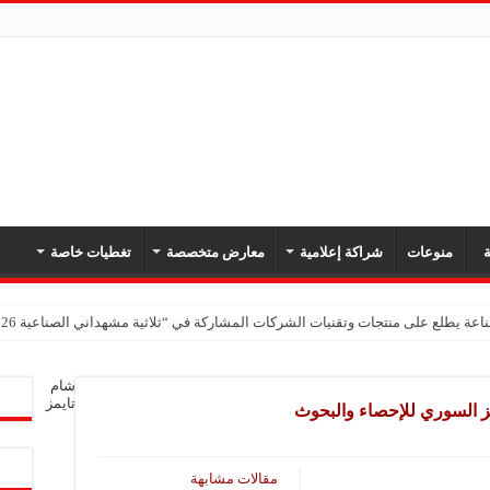
ة
منوعات
شراكة إعلامية
معارض متخصصة
تغطيات خاصة
اعة يطلع على منتجات وتقنيات الشركات المشاركة في “ثلاثية مشهداني الصناعية 2026” بدمشق
شام
تايمز
ز السوري للإحصاء والبحوث
مقالات مشابهة