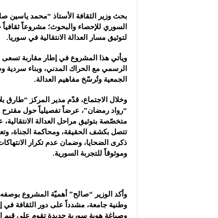
بحث وزير الثقافة الأستاذ “محمد ياسين صا
السوري للإحصاء والبحوث؛ مشروعاً ثقافياً حق
لتوثيق
مسار العدالة الانتقالية في سوريا.
ويأتي هذا المشروع في إطار مقاربة تسعى إ
الرسمي مع الحراك المدني، وبناء سردية وط
الجمعية وتُرسّخ مفاهيم العدالة.
وخلال الاجتماع، قدّم مدير المركز “طارق ب
“رواد رمضان”، عرضاً تفصيلياً حول مقترح إ
متخصّصة بتوثيق مراحل العدالة الانتقالية،
تتصل بكشف الحقيقة، ومحاكمة الجناة، وتع
ذكرى الضحايا، وضمان عدم تكرار الانتهاكات؛ 
وموثوقاً للتجربة السورية.
وأكد الوزير “صالح” أهميّة المشروع بوصفه أد
وطنية جامعة، مشدداً على دور الثقافة في إ
وصياغة هوية سورية جديدة تقوم على قيم الح