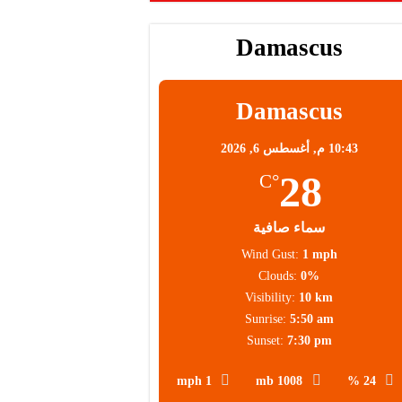
Damascus
Damascus
10:43 م,
أغسطس 6, 2026
28
°C
سماء صافية
Wind Gust:
1 mph
Clouds:
0%
Visibility:
10 km
Sunrise:
5:50 am
Sunset:
7:30 pm
1 mph
1008 mb
24 %