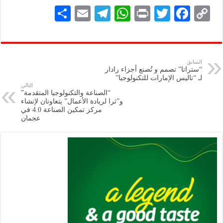
S
E
Te
W
P
T
F
C
h
m
le
h
ri
wi
ac
o
ar
ai
gr
at
nt
tt
eb
p
e
l
a
s
er
oo
y
السابق
“ستراتا” تصمم و تُصنع أجزاء رادار
m
A
k
Li
لـ “تاليس الإمارات للتكنولوجيا”
التالي
p
n
“الصناعة والتكنولوجيا المتقدمة”
و”ثرا لريادة الأعمال” يتعاونان لإنشاء
p
k
مركز تمكين الصناعة 4.0 في
عجمان