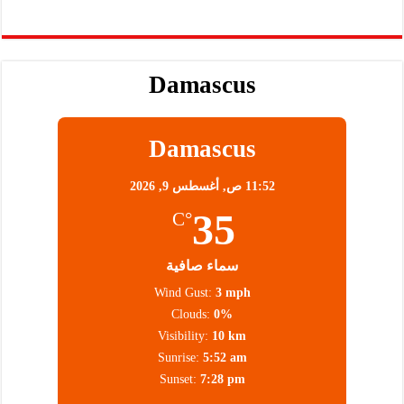
Damascus
Damascus
11:52 ص,
أغسطس 9, 2026
35
°C
سماء صافية
Wind Gust:
3 mph
Clouds:
0%
Visibility:
10 km
Sunrise:
5:52 am
Sunset:
7:28 pm