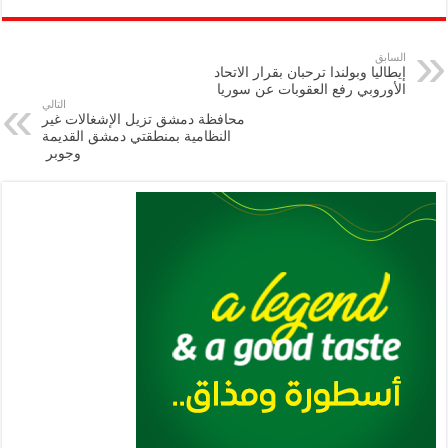
ar
ai
gr
at
nt
tt
eb
p
e
l
a
s
er
oo
y
السابق
إيطاليا وبولندا ترحبان بقرار الاتحاد
m
A
k
Li
الأوروبي رفع العقوبات عن سوريا
التالي
p
n
محافظة دمشق تزيل الإشغالات غير
النظامية بمنطقتي دمشق القديمة
p
k
وجوبر ‏