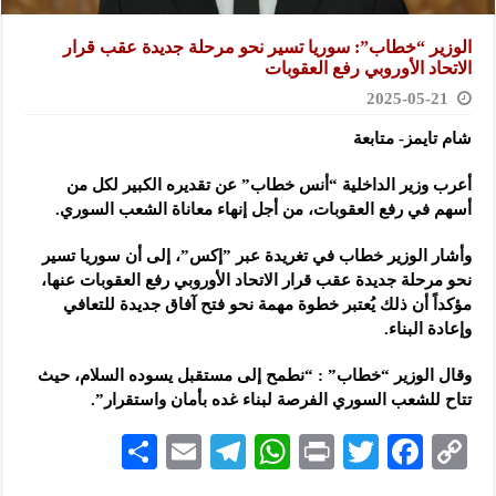
الوزير “خطاب”: سوريا تسير نحو مرحلة جديدة عقب قرار
الاتحاد الأوروبي رفع العقوبات
2025-05-21
شام تايمز- متابعة
أعرب وزير الداخلية “أنس خطاب” عن تقديره الكبير لكل من
أسهم في رفع العقوبات، من أجل إنهاء
معاناة الشعب السوري.
وأشار الوزير خطاب في تغريدة عبر ”إكس”، إلى أن سوريا تسير
نحو مرحلة جديدة عقب قرار الاتحاد الأوروبي رفع العقوبات عنها،
مؤكداً أن ذلك يُعتبر خطوة مهمة نحو فتح آفاق جديدة للتعافي
وإعادة البناء.
وقال الوزير “خطاب” : “نطمح إلى مستقبل يسوده السلام، حيث
تتاح للشعب السوري الفرصة لبناء غده بأمان واستقرار”.
S
E
Te
W
P
T
F
C
h
m
le
h
ri
wi
ac
o