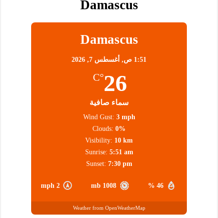
Damascus
Damascus
1:51 ص,
أغسطس 7, 2026
26
°C
سماء صافية
Wind Gust:
3 mph
Clouds:
0%
Visibility:
10 km
Sunrise:
5:51 am
Sunset:
7:30 pm
2 mph
1008 mb
46 %
Weather from OpenWeatherMap