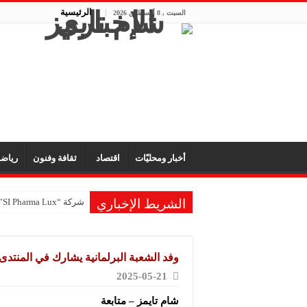
الرئيسية
السبت , 8 أغسطس 2026
أخبار ومحليّات
اقتصاد
ثقافة وفنون
رياض
الشريط الإخباري
شركة “SI Pharma Lux”: مشاركتنا في المعرض عززت التواصل مع الشركاء المحليين والدوليين
شركة صابون “الملك”: ا
مكتب “الأمانة” للتجهيز
وفد الشعبة البرلمانية يشارك في المنتدى
شركة “تاميكو”: مستمرون
2025-05-21
شركة “سيرال”: مشاركتنا
شام تايمز – متابعة