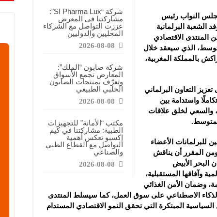
معارض فرصة للتواصل مع الشركات والتعريف بالمشاريع الصغيرة
شركة “SI Pharma Lux”:
جلس النواب رئيس
مشاركتنا في المعرض
اعية: نسعى لتعزيز حضور منتجاتنا في السوق السورية وتقديم منتجات ذات قيمة وجودة
عززت التواصل مع الشركاء
فد الشعبة البرلمانية
المحليين والدوليين
ة”: معرض كيم إكسبو فرصة للتعريف بالمنتجات الطبيعية والوصول إلى شريحة أوسع من
ن المنتدى الاقتصادي
2026-08-08
متوسط، الذي سيعقد خلال
دينة مراكش بالمملكة المغربية،
شركة صابون “الملك”:
المعارض تجمع الأسواق
وتعرّف بمنتجات الصابون
الحلبي الطبيعي
زيز التعاون البرلماني
املًا واستدامة بين
2026-08-08
، والسعي لخلق علاقات
لمتوسط.
مكتب “الأمانة” للتجهيزات
الطبية: مشاركتنا في كيم
إكسبو تعكس أهمية
مين للبرلمانات الأعضاء
التواصل مع القطاع الطبي
والصناعي
ومن المقرر أن يناقش
ن البحر الأبيض
2026-08-08
مية وآفاقها المستقبلية،
ة، وضمان الأمن الغذائي
الذكاء الاصطناعي على سوق العمل، كما سيسلط المنتدى
السياسية المبتكرة التي تحقق النمو الاقتصادي المستدام