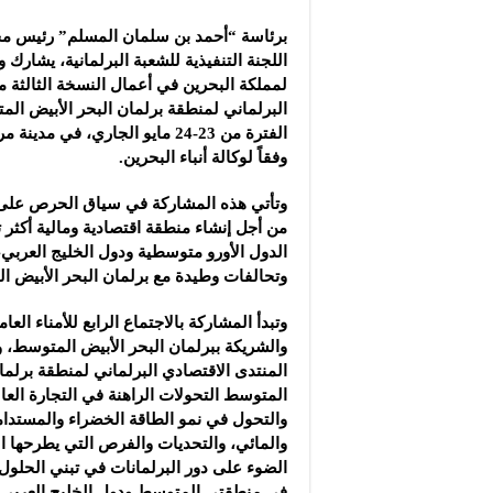
مشروع “شموع زينة”: ال
برئاسة “أحمد بن سلمان المسلم” رئيس م
مجموعة “العملاق” الصن
اللجنة التنفيذية للشعبة البرلمانية، يشارك و
شركة “دلجين قلب الحيا
لمملكة البحرين في أعمال النسخة الثالثة م
البرلماني لمنطقة برلمان البحر الأبيض ال
الفترة من 23-24 مايو الجاري، في م
وفقاً لوكالة أنباء البحرين.
وتأتي هذه المشاركة في سياق الحرص على تع
من أجل إنشاء منطقة اقتصادية ومالية أكثر تك
الدول الأورو متوسطية ودول الخليج العربي
وتحالفات وطيدة مع برلمان البحر الأبيض ا
وتبدأ المشاركة بالاجتماع الرابع للأمناء العا
والشريكة ببرلمان البحر الأبيض المتوسط، 
المنتدى الاقتصادي البرلماني لمنطقة برلما
المتوسط التحولات الراهنة في التجارة العال
والتحول في نمو الطاقة الخضراء والمستدام
والمائي، والتحديات والفرص التي يطرحها 
الضوء على دور البرلمانات في تبني الحلول 
في منطقتي المتوسط ودول الخليج العربي.