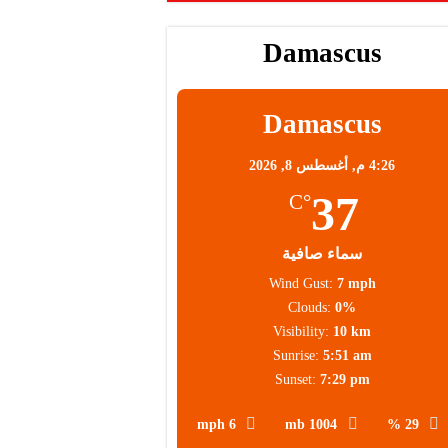
 عالية
Damascus
 العملاء
Damascus
4:26 م,
أغسطس 8, 2026
37
°C
سماء صافية
Wind Gust:
7 mph
Clouds:
0%
Visibility:
10 km
Sunrise:
5:51 am
Sunset:
7:29 pm
6 mph
1004 mb
29 %