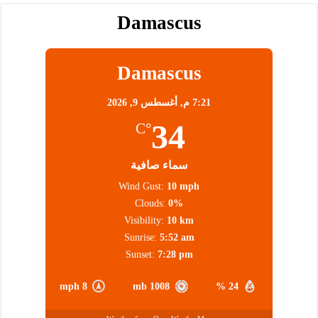
Damascus
Damascus
7:21 م,
أغسطس 9, 2026
34
°C
سماء صافية
Wind Gust:
10 mph
Clouds:
0%
Visibility:
10 km
Sunrise:
5:52 am
Sunset:
7:28 pm
8 mph
1008 mb
24 %