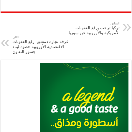
h
m
le
h
ri
wi
ac
o
ar
ai
gr
at
nt
tt
eb
p
e
l
a
s
er
oo
y
السابق
تركيا ترحب برفع العقوبات
m
A
k
Li
الأمريكية والأوروبية عن سوريا
التالي
p
n
غرفة تجارة دمشق: رفع العقوبات
الاقتصادية الأوروبية خطوة لبناء
p
k
جسور التعاون