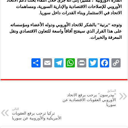
القارة الأوروبية”، مشيراً إلى أنه جرى خلال اللقاء بحث دعم الاتحاد
الأوروبي للإصلاحات الاقتصادية والإدارية السورية، ومساهمات
الاتحاد في الاستثمار وبناء القدرات داخل سوريا.
وتوجه “برنية” بالشكر للاتحاد الأوروبي ودوله الأعضاء ومؤسساته
على هذا القرار الذي سيفتح آفاقاً واسعة للتعاون الاقتصادي ونقل
المعرفة والخبرات.
S
E
Te
W
P
T
F
C
h
m
le
h
ri
wi
ac
o
ar
ai
gr
at
nt
tt
eb
p
e
l
a
s
er
oo
y
السابق
“بيدرسون” يرحب برفع الاتحاد
m
A
k
Li
الأوروبي العقوبات الاقتصادية عن
سوريا
p
n
التالي
تركيا ترحب برفع العقوبات
p
k
الأمريكية والأوروبية عن سوريا